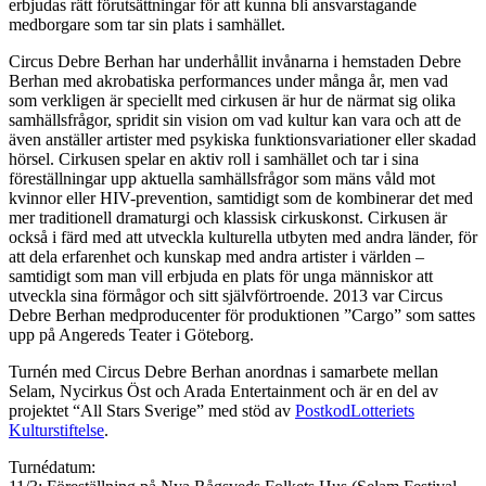
erbjudas rätt förutsättningar för att kunna bli ansvarstagande
medborgare som tar sin plats i samhället.
Circus Debre Berhan har underhållit invånarna i hemstaden Debre
Berhan med akrobatiska performances under många år, men vad
som verkligen är speciellt med cirkusen är hur de närmat sig olika
samhällsfrågor, spridit sin vision om vad kultur kan vara och att de
även anställer artister med psykiska funktionsvariationer eller skadad
hörsel. Cirkusen spelar en aktiv roll i samhället och tar i sina
föreställningar upp aktuella samhällsfrågor som mäns våld mot
kvinnor eller HIV-prevention, samtidigt som de kombinerar det med
mer traditionell dramaturgi och klassisk cirkuskonst. Cirkusen är
också i färd med att utveckla kulturella utbyten med andra länder, för
att dela erfarenhet och kunskap med andra artister i världen –
samtidigt som man vill erbjuda en plats för unga människor att
utveckla sina förmågor och sitt självförtroende. 2013 var Circus
Debre Berhan medproducenter för produktionen ”Cargo” som sattes
upp på Angereds Teater i Göteborg.
Turnén med Circus Debre Berhan anordnas i samarbete mellan
Selam, Nycirkus Öst och Arada Entertainment och är en del av
projektet “All Stars Sverige” med stöd av
PostkodLotteriets
Kulturstiftelse
.
Turnédatum: