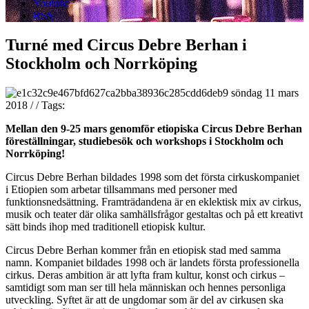
Youtube
RSS
Turné med Circus Debre Berhan i
Stockholm och Norrköping
söndag 11 mars
2018
/
/
Tags:
Mellan den 9-25 mars genomför etiopiska Circus Debre Berhan
föreställningar, studiebesök och workshops i Stockholm och
Norrköping!
Circus Debre Berhan bildades 1998 som det första cirkuskompaniet
i Etiopien som arbetar tillsammans med personer med
funktionsnedsättning. Framträdandena är en eklektisk mix av cirkus,
musik och teater där olika samhällsfrågor gestaltas och på ett kreativt
sätt binds ihop med traditionell etiopisk kultur.
Circus Debre Berhan kommer från en etiopisk stad med samma
namn. Kompaniet bildades 1998 och är landets första professionella
cirkus. Deras ambition är att lyfta fram kultur, konst och cirkus –
samtidigt som man ser till hela människan och
hennes personliga
utveckling. Syftet är att de ungdomar som är del av cirkusen ska