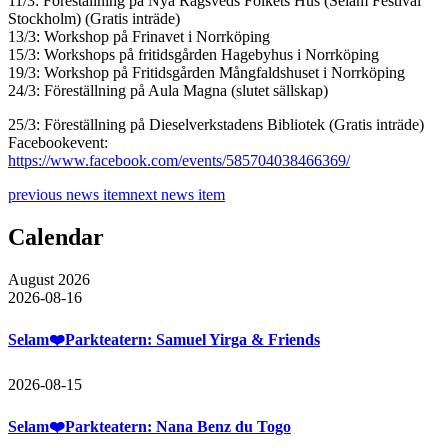
11/3: Föreställning på Nya Rågsveds Folkets Hus (Selam Festival
Stockholm) (Gratis inträde)
13/3: Workshop på Frinavet i Norrköping
15/3: Workshops på fritidsgården Hagebyhus i Norrköping
19/3: Workshop på Fritidsgården Mångfaldshuset i Norrköping
24/3: Föreställning på Aula Magna (slutet sällskap)
25/3: Föreställning på Dieselverkstadens Bibliotek (Gratis inträde)
Facebookevent:
https://www.facebook.com/events/585704038466369/
previous news item
next news item
Calendar
August 2026
2026-08-16
Selam❤️Parkteatern: Samuel Yirga & Friends
2026-08-15
Selam❤️Parkteatern: Nana Benz du Togo