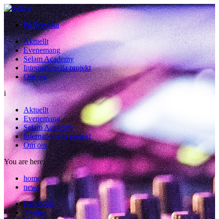
På Svenska
Aktuellt
Evenemang
Selam Academy
Internationella projekt
Om oss
i
Aktuellt
Evenemang
Selam Academy
Internationella projekt
Om oss
You are here:
home
/
news
Facebook
Twitter