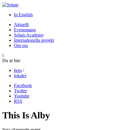
In English
Aktuellt
Evenemang
Selam Academy
Internationella projekt
Om oss
i
Du är här:
hem
/
lokaler
Facebook
Twitter
Youtube
RSS
This Is Alby
Inga planerade event