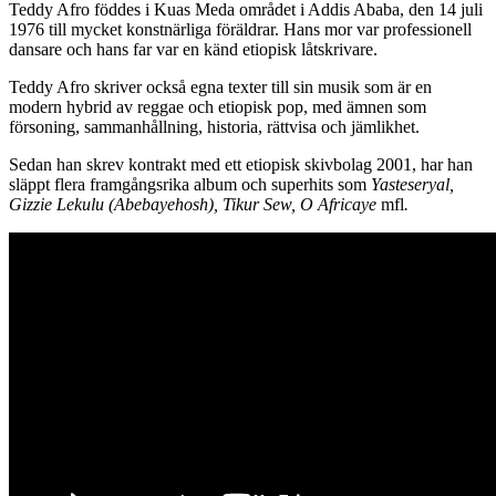
Teddy Afro föddes i Kuas Meda området i Addis Ababa, den 14 juli
1976 till mycket konstnärliga föräldrar. Hans mor var professionell
dansare och hans far var en känd etiopisk låtskrivare.
Teddy Afro skriver också egna texter till sin musik som är en
modern hybrid av reggae och etiopisk pop, med ämnen som
försoning, sammanhållning, historia, rättvisa och jämlikhet.
Sedan han skrev kontrakt med ett etiopisk skivbolag 2001, har han
släppt flera framgångsrika album och superhits som
Yasteseryal,
Gizzie Lekulu (Abebayehosh), Tikur Sew, O Africaye
mfl
.