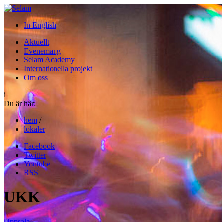
In English
Aktuellt
Evenemang
Selam Academy
Internationella projekt
Om oss
i
Du är här:
hem
/
lokaler
Facebook
Twitter
Youtube
RSS
UKK
Uppsala