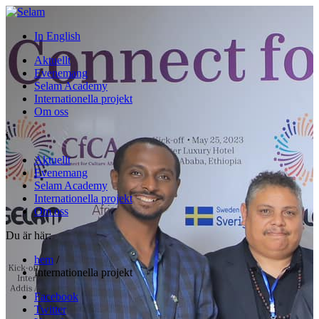
In English
Aktuellt
Evenemang
Selam Academy
Internationella projekt
Om oss
i
Aktuellt
Evenemang
Selam Academy
Internationella projekt
Om oss
Du är här:
hem
/
Internationella projekt
Facebook
Twitter