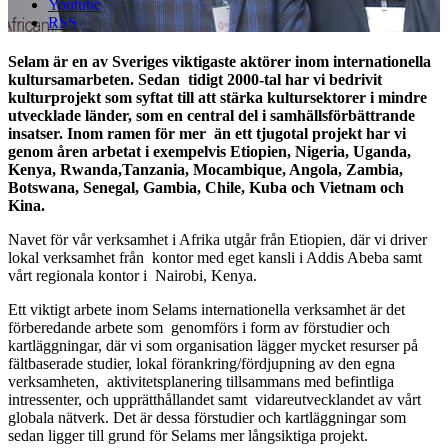
Youtube
RSS
Selam är en av Sveriges viktigaste aktörer inom internationella
kultursamarbeten. Sedan tidigt 2000-tal har vi bedrivit
kulturprojekt som syftat till att stärka kultursektorer i mindre
utvecklade länder, som en central del i samhällsförbättrande
insatser. Inom ramen för mer än ett tjugotal projekt har vi
genom åren arbetat i exempelvis Etiopien, Nigeria, Uganda,
Kenya, Rwanda,Tanzania, Mocambique, Angola, Zambia,
Botswana, Senegal, Gambia, Chile, Kuba och Vietnam och
Kina.
Navet för vår verksamhet i Afrika utgår från Etiopien, där vi driver
lokal verksamhet från kontor med eget kansli i Addis Abeba samt
vårt regionala kontor i Nairobi, Kenya.
Ett viktigt arbete inom Selams internationella verksamhet är det
förberedande arbete som genomförs i form av förstudier och
kartläggningar, där vi som organisation lägger mycket resurser på
fältbaserade studier, lokal förankring/fördjupning av den egna
verksamheten, aktivitetsplanering tillsammans med befintliga
intressenter, och upprätthållandet samt vidareutvecklandet av vårt
globala nätverk. Det är dessa förstudier och kartläggningar som
sedan ligger till grund för Selams mer långsiktiga projekt.