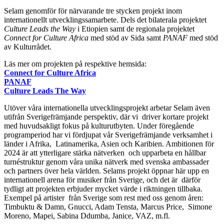
Selam genomför för närvarande tre stycken projekt inom
internationellt utvecklingssamarbete. Dels det bilaterala projektet
Culture Leads the Way
i Etiopien samt de regionala projektet
Connect for Culture Africa
med stöd av Sida samt
PANAF
med stöd
av Kulturrådet.
Läs mer om projekten på respektive hemsida:
Connect for Culture Africa
PANAF
Culture Leads The Way
Utöver våra internationella utvecklingsprojekt arbetar Selam även
utifrån Sverigefrämjande perspektiv, där vi driver kortare projekt
med huvudsakligt fokus på kulturutbyten. Under föregående
programperiod har vi fördjupat vår Sverigefrämjande verksamhet i
länder i Afrika, Latinamerika, Asien och Karibien. Ambitionen för
2024 är att ytterligare stärka nätverken och upparbeta en hållbar
turnéstruktur genom våra unika nätverk med svenska ambassader
och partners över hela världen. Selams projekt öppnar här upp en
internationell arena för musiker från Sverige, och det är därför
tydligt att projekten erbjuder mycket värde i riktningen tillbaka.
Exempel på artister från Sverige som rest med oss genom åren:
Timbuktu & Damn, Gnucci, Adam Tensta, Marcus Price, Simone
Moreno, Mapei, Sabina Ddumba, Janice, VAZ, m.fl.