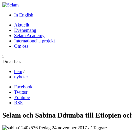
In English
Aktuellt
Evenemang
Selam Academy
Internationella projekt
Om oss
i
Du är här:
hem
/
nyheter
Facebook
Twitter
Youtube
RSS
Selam och Sabina Ddumba till Etiopien oc
fredag 24 november 2017
/
/
Taggar: