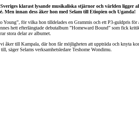
eriges klarast lysande musikaliska stjärnor och världen ligger allt
é. Men innan dess åker hon med Selam till Etiopien och Uganda!
o Young”, för vilka hon tilldelades en Grammis och ett P3-guldpris för
ennes hett efterlängtade debutalbum ”Homeward Bound” som fick kritiker
ar stora delar av albumet.
vi åker till Kampala, där hon får möjligheten att uppträda och knyta kon
 till, säger Selams verksamhetsledare Teshome Wondimu.