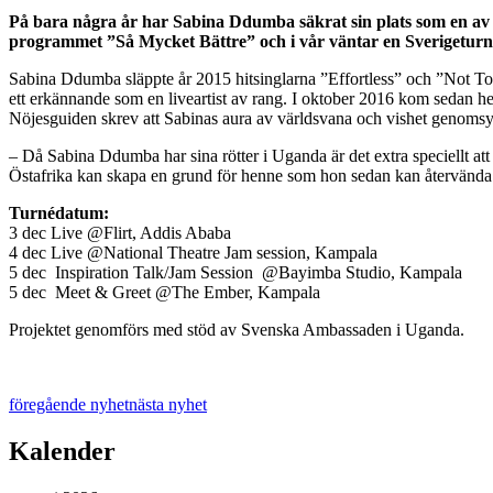
På bara några år har Sabina Ddumba säkrat sin plats som en av Sv
programmet ”Så Mycket Bättre” och i vår väntar en Sverigeturn
Sabina Ddumba släppte år 2015 hitsinglarna ”Effortless” och ”Not To
ett erkännande som en liveartist av rang. I oktober 2016 kom sedan h
Nöjesguiden skrev att Sabinas aura av världsvana och vishet genomsyr
– Då Sabina Ddumba har sina rötter i Uganda är det extra speciellt att 
Östafrika kan skapa en grund för henne som hon sedan kan återvända
Turnédatum:
3 dec Live @Flirt, Addis Ababa
4 dec Live @National Theatre Jam session, Kampala
5 dec Inspiration Talk/Jam Session @Bayimba Studio, Kampala
5 dec Meet & Greet @The Ember, Kampala
Projektet genomförs med stöd av Svenska Ambassaden i Uganda.
föregående nyhet
nästa nyhet
Kalender