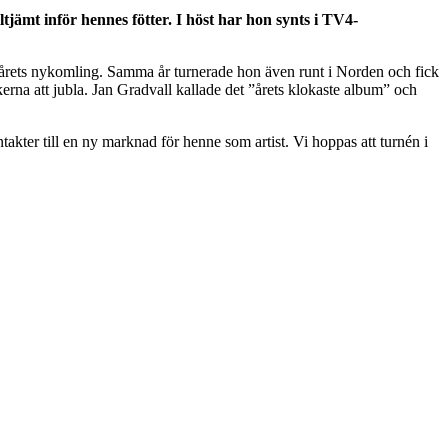
jämt inför hennes fötter. I höst har hon synts i TV4-
 årets nykomling. Samma år turnerade hon även runt i Norden och fick
na att jubla. Jan Gradvall kallade det ”årets klokaste album” och
takter till en ny marknad för henne som artist. Vi hoppas att turnén i