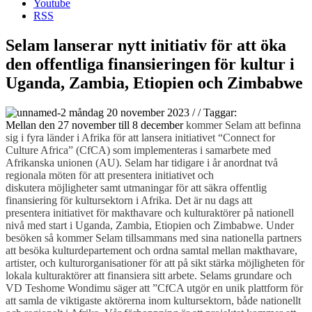
Youtube
RSS
Selam lanserar nytt initiativ för att öka
den offentliga finansieringen för kultur i
Uganda, Zambia, Etiopien och Zimbabwe
måndag 20 november 2023
/
/
Taggar:
Mellan den 27 november till 8 december
kommer Selam att befinna
sig i fyra länder i Afrika för att lansera initiativet “Connect for
Culture Africa” (CfCA) som implementeras i samarbete med
Afrikanska unionen (AU). Selam har tidigare i år anordnat två
regionala möten för att presentera initiativet och
diskutera
möjligheter samt utmaningar för att säkra offentlig
finansiering för kultursektorn i Afrika. Det är nu dags att
presentera initiativet för makthavare och kulturaktörer på nationell
nivå med start i Uganda, Zambia, Etiopien och Zimbabwe. Under
besöken så kommer Selam tillsammans med sina nationella partners
att besöka kulturdepartement och ordna samtal mellan makthavare,
artister, och kulturorganisationer för att på sikt stärka möjligheten för
lokala kulturaktörer att finansiera sitt arbete. Selams grundare och
VD Teshome Wondimu säger att ”CfCA utgör en unik plattform för
att samla de viktigaste aktörerna inom kultursektorn, både nationellt