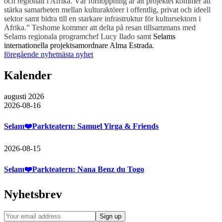
och regionalt i Afrika. Vår förhoppning är att projektet kommer att
stärka samarbeten mellan kulturaktörer i offentlig, privat och ideell
sektor samt bidra till en starkare infrastruktur för kultursektorn i
Afrika.” Teshome kommer att delta på resan tillsammans med
Selams regionala programchef Lucy Ilado samt
Selams
internationella projektsamordnare Alma Estrada.
föregående nyhet
nästa nyhet
Kalender
augusti 2026
2026-08-16
Selam❤️Parkteatern: Samuel Yirga & Friends
2026-08-15
Selam❤️Parkteatern: Nana Benz du Togo
Nyhetsbrev