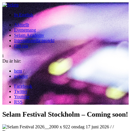
In English
Aktuellt
Evenemang
Selam Academy
Internationella projekt
Om oss
i
Du är här:
hem
/
nyheter
Facebook
Twitter
Youtube
RSS
Selam Festival Stockholm – Coming soon!
onsdag 17 juni 2026
/
/