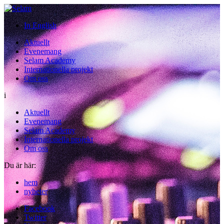
In English
Aktuellt
Evenemang
Selam Academy
Internationella projekt
Om oss
i
Aktuellt
Evenemang
Selam Academy
Internationella projekt
Om oss
Du är här:
hem
/
nyheter
Facebook
Twitter