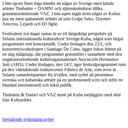
I line-up:en finns inga mindre än några av Sverige mest kända
artister Timbuktu + DAMN! och stjärnskottsduon tillika
grammisnominerade VAZ. I line-upen ingår även några av Kubas
just nu mest spännande artister så som Golpe Seko, Daymee
Arocena, Lejardi och DJ Jigüe.
Festivalens två dagar ramas in av ett långsiktigt perspektiv på
Selams internationella kulturutbyte Sverige-Kuba, något som färgat
programmet rent konceptuellt. Under fredagen den 23/2, och
konserten/workshopen i Santiago De Cuba, ligger fokus främst på
en ung målgrupp, där programmet genomförs i samarbete med den
ungdomsorienterade kulturorganisationen
Asociación Hermanos
Saíz
(AHS). Under lördagen, den 24/2, äger festivalprogrammet rum
på den väletablerade kulturscenen Fábrica de Arte, som även är
Selams samarbetspartner för kvällen, med syftet att presentera
svenska och kubanska artister på en professionell scen och inför en
blandad internationell och lokal publik.
Timbuktu & Damn! och VAZ turné på Kuba möjliggörs med stöd
från Kulturrådet.
föregående nyhet
nästa nyhet