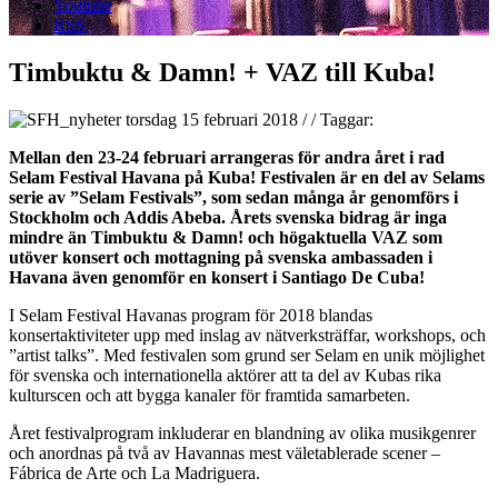
Youtube
RSS
Timbuktu & Damn! + VAZ till Kuba!
torsdag 15 februari 2018
/
/
Taggar:
Mellan den 23-24 februari arrangeras för andra året i rad
Selam Festival Havana på Kuba! Festivalen är en del av Selams
serie av ”Selam Festivals”, som sedan många år genomförs i
Stockholm och Addis Abeba. Årets svenska bidrag är inga
mindre än Timbuktu & Damn! och högaktuella VAZ som
utöver konsert och mottagning på svenska ambassaden i
Havana även genomför en konsert i Santiago De Cuba!
I Selam Festival Havanas program för 2018 blandas
konsertaktiviteter upp med inslag av nätverksträffar, workshops, och
”artist talks”. Med festivalen som grund ser Selam en unik möjlighet
för svenska och internationella aktörer att ta del av Kubas rika
kulturscen och att bygga kanaler för framtida samarbeten.
Året festivalprogram inkluderar en blandning av olika musikgenrer
och anordnas på två av Havannas mest väletablerade scener –
Fábrica de Arte och La Madriguera.