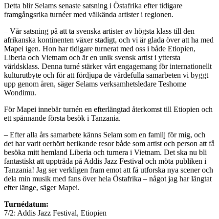
Detta blir Selams senaste satsning i Östafrika efter tidigare
framgångsrika turnéer med välkända artister i regionen.
– Vår satsning på att ta svenska artister av högsta klass till den
afrikanska kontinenten växer stadigt, och vi är glada över att ha med
Mapei igen. Hon har tidigare turnerat med oss i både Etiopien,
Liberia och Vietnam och är en unik svensk artist i yttersta
världsklass. Denna turné stärker vårt engagemang för internationellt
kulturutbyte och för att fördjupa de värdefulla samarbeten vi byggt
upp genom åren, säger Selams verksamhetsledare Teshome
Wondimu.
För Mapei innebär turnén en efterlängtad återkomst till Etiopien och
ett spännande första besök i Tanzania.
– Efter alla års samarbete känns Selam som en familj för mig, och
det har varit oerhört berikande resor både som artist och person att få
besöka mitt hemland Liberia och turnera i Vietnam. Det ska nu bli
fantastiskt att uppträda på Addis Jazz Festival och möta publiken i
Tanzania! Jag ser verkligen fram emot att få utforska nya scener och
dela min musik med fans över hela Östafrika – något jag har längtat
efter länge, säger Mapei.
Turnédatum:
7/2: Addis Jazz Festival, Etiopien