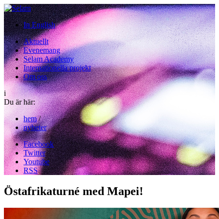
In English
Aktuellt
Evenemang
Selam Academy
Internationella projekt
Om oss
i
Du är här:
hem
/
nyheter
Facebook
Twitter
Youtube
RSS
Östafrikaturné med Mapei!