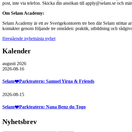
post, inte via telefon. Skicka din ansökan till apply@selam.se och 
Om Selam Academy:
Selam Academy är ett av Sverigekontorets tre ben där Selam stöttar art
kontakter genom följande tre områden: praktik, utbildning och råd
föregående nyhet
nästa nyhet
Kalender
augusti 2026
2026-08-16
Selam❤️Parkteatern: Samuel Yirga & Friends
2026-08-15
Selam❤️Parkteatern: Nana Benz du Togo
Nyhetsbrev