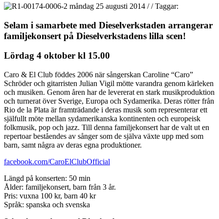
måndag 25 augusti 2014
/
/
Taggar:
Selam i samarbete med Dieselverkstaden arrangerar
familjekonsert på Dieselverkstadens lilla scen!
Lördag 4 oktober kl 15.00
Caro & El Club föddes 2006 när sångerskan Caroline “Caro”
Schröder och gitarristen Julian Vigil mötte varandra genom kärleken
och musiken. Genom åren har de levererat en stark musikproduktion
och turnerat över Sverige, Europa och Sydamerika. Deras rötter från
Rio de la Plata är framträdande i deras musik som representerar ett
själfullt möte mellan sydamerikanska kontinenten och europeisk
folkmusik, pop och jazz. Till denna familjekonsert har de valt ut en
repertoar beståendes av sånger som de själva växte upp med som
barn, samt några av deras egna produktioner.
facebook.com/CaroElClubOfficial
Längd på konserten: 50 min
Ålder: familjekonsert, barn från 3 år.
Pris: vuxna 100 kr, barn 40 kr
Språk: spanska och svenska