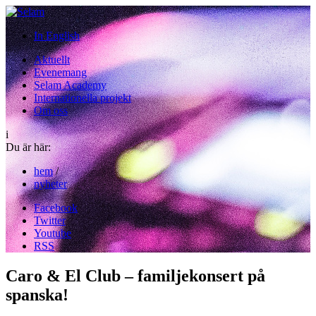
In English
Aktuellt
Evenemang
Selam Academy
Internationella projekt
Om oss
i
Du är här:
hem
/
nyheter
Facebook
Twitter
Youtube
RSS
Caro & El Club – familjekonsert på
spanska!