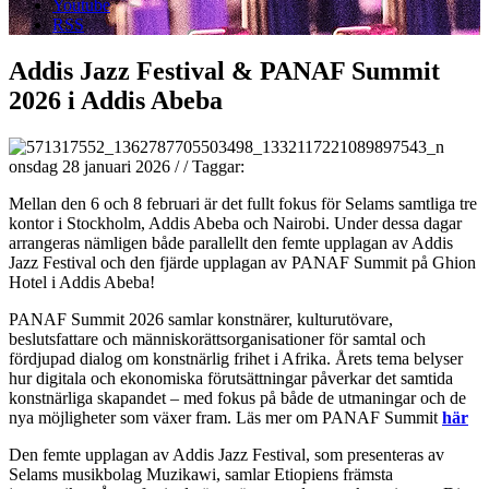
Youtube
RSS
Addis Jazz Festival & PANAF Summit
2026 i Addis Abeba
onsdag 28 januari 2026
/
/
Taggar:
Mellan den 6 och 8 februari är det fullt fokus för Selams samtliga tre
kontor i Stockholm, Addis Abeba och Nairobi. Under dessa dagar
arrangeras nämligen både parallellt den femte upplagan av Addis
Jazz Festival och den fjärde upplagan av PANAF Summit på Ghion
Hotel i Addis Abeba!
PANAF Summit 2026 samlar konstnärer, kulturutövare,
beslutsfattare och människorättsorganisationer för samtal och
fördjupad dialog om konstnärlig frihet i Afrika. Årets tema belyser
hur digitala och ekonomiska förutsättningar påverkar det samtida
konstnärliga skapandet – med fokus på både de utmaningar och de
nya möjligheter som växer fram. Läs mer om PANAF Summit
här
Den femte upplagan av Addis Jazz Festival, som presenteras av
Selams musikbolag Muzikawi, samlar Etiopiens främsta