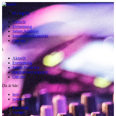
In English
Aktuellt
Evenemang
Selam Academy
Internationella projekt
Om oss
i
Aktuellt
Evenemang
Selam Academy
Internationella projekt
Om oss
Du är här:
hem
/
nyheter
Facebook
Twitter