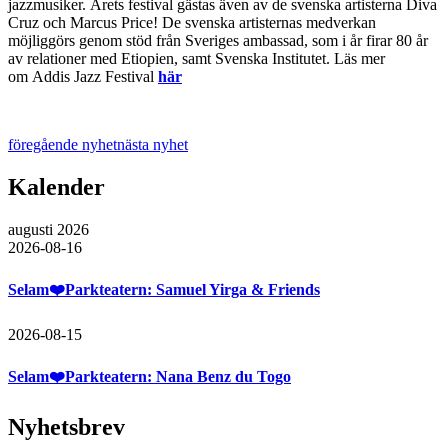
jazzmusiker. Årets festival gästas även av de svenska artisterna Diva
Cruz och Marcus Price! De svenska artisternas medverkan
möjliggörs genom stöd från Sveriges ambassad, som i år firar 80 år
av relationer med Etiopien, samt Svenska Institutet. Läs mer
om Addis Jazz Festival
här
föregående nyhet
nästa nyhet
Kalender
augusti 2026
2026-08-16
Selam❤️Parkteatern: Samuel Yirga & Friends
2026-08-15
Selam❤️Parkteatern: Nana Benz du Togo
Nyhetsbrev