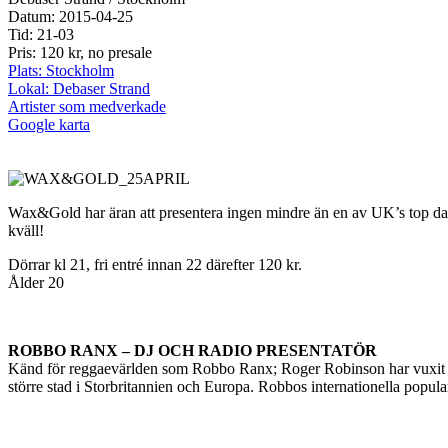
Datum: 2015-04-25
Tid: 21-03
Pris: 120 kr, no presale
Plats: Stockholm
Lokal: Debaser Strand
Artister som medverkade
Google karta
Wax&Gold har äran att presentera ingen mindre än en av UK’s top d
kväll!
Dörrar kl 21, fri entré innan 22 därefter 120 kr.
Ålder 20
ROBBO RANX – DJ OCH RADIO PRESENTATÖR
Känd för reggaevärlden som Robbo Ranx; Roger Robinson har vuxit till a
större stad i Storbritannien och Europa. Robbos internationella popula