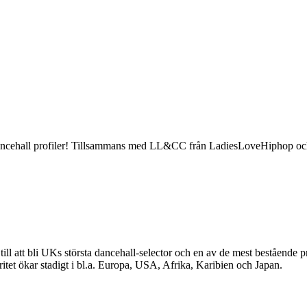
ancehall profiler! Tillsammans med LL&CC från LadiesLoveHiphop och 
tt bli UKs största dancehall-selector och en av de mest bestående profil
ritet ökar stadigt i bl.a. Europa, USA, Afrika, Karibien och Japan.