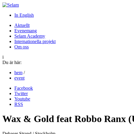
In English
Aktuellt
Evenemang
Selam Academy
Internationella projekt
Om oss
i
Du är här:
hem
/
event
Facebook
Twitter
Youtube
RSS
Wax & Gold feat Robbo Ranx 
Debaser Strand / Stockholm