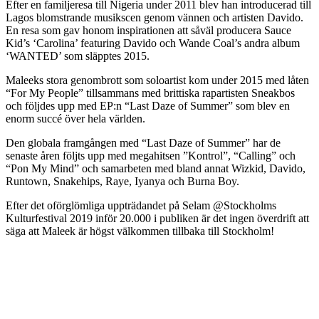
Efter en familjeresa till Nigeria under 2011 blev han introducerad till
Lagos blomstrande musikscen genom vännen och artisten Davido.
En resa som gav honom inspirationen att såväl producera Sauce
Kid’s ‘Carolina’ featuring Davido och Wande Coal’s andra album
‘WANTED’ som släpptes 2015.
Maleeks stora genombrott som soloartist kom under 2015 med låten
“For My People” tillsammans med brittiska rapartisten Sneakbos
och följdes upp med EP:n “Last Daze of Summer” som blev en
enorm succé över hela världen.
Den globala framgången med “Last Daze of Summer” har de
senaste åren följts upp med megahitsen ”Kontrol”, “Calling” och
“Pon My Mind” och samarbeten med bland annat Wizkid, Davido,
Runtown, Snakehips, Raye, Iyanya och Burna Boy.
Efter det oförglömliga uppträdandet på Selam @Stockholms
Kulturfestival 2019 inför 20.000 i publiken är det ingen överdrift att
säga att Maleek är högst välkommen tillbaka till Stockholm!