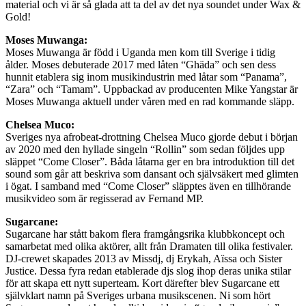
material och vi är så glada att ta del av det nya soundet under Wax &
Gold!
Moses Muwanga:
Moses Muwanga är född i Uganda men kom till Sverige i tidig
ålder. Moses debuterade 2017 med låten “Ghäda” och sen dess
hunnit etablera sig inom musikindustrin med låtar som “Panama”,
“Zara” och “Tamam”. Uppbackad av producenten Mike Yangstar är
Moses Muwanga aktuell under våren med en rad kommande släpp.
Chelsea Muco:
Sveriges nya afrobeat-drottning Chelsea Muco gjorde debut i början
av 2020 med den hyllade singeln “Rollin” som sedan följdes upp
släppet “Come Closer”. Båda låtarna ger en bra introduktion till det
sound som går att beskriva som dansant och självsäkert med glimten
i ögat. I samband med “Come Closer” släpptes även en tillhörande
musikvideo som är regisserad av Fernand MP.
Sugarcane:
Sugarcane har stått bakom flera framgångsrika klubbkoncept och
samarbetat med olika aktörer, allt från Dramaten till olika festivaler.
DJ-crewet skapades 2013 av Missdj, dj Erykah, Aïssa och Sister
Justice. Dessa fyra redan etablerade djs slog ihop deras unika stilar
för att skapa ett nytt superteam. Kort därefter blev Sugarcane ett
självklart namn på Sveriges urbana musikscenen. Ni som hört