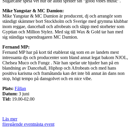
Sugarcane spela vet hur de alltid sprider sin “good vibes music”.
Mike Yangstar & MC Damion:
Mike Yangstar & MC Damion är producent, dj och arrangör som
ständigt skämmer bort Stockholm och Sverige med grymma klubbar
inom reggae, dancehall och afrobeats och släpp med storheter som
Gyptian och Million Stylez. Med sig till Wax & Gold tar han med
sig ständiga vapendragaren MC Damion.
Fernand MP:
Fernand MP har på kort tid etablerat sig som en av landets mest
intressanta djs och producenter som bland annat legat bakom NJOL,
Chelsea Muco och Fungz . När han spelar ute bjuder han på en
blandning av Dancehall, Hiphop och Afrobeats och med hans
positiva karisma och framåtanda kan det inte bli annat än dans non
stop, högt tempo på dansgolvet och en nice vibe.
Plats:
Fållan
Datum:
3 juni
Tid:
19.00-02.00
Läs mer
föregående event
nästa event