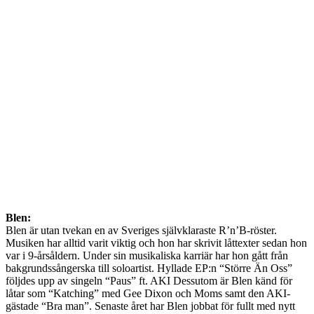
Blen:
Blen är utan tvekan en av Sveriges självklaraste R’n’B-röster.
Musiken har alltid varit viktig och hon har skrivit låttexter sedan hon
var i 9-årsåldern. Under sin musikaliska karriär har hon gått från
bakgrundssångerska till soloartist. Hyllade EP:n “Större Än Oss”
följdes upp av singeln “Paus” ft. AKI Dessutom är Blen känd för
låtar som “Katching” med Gee Dixon och Moms samt den AKI-
gästade “Bra man”. Senaste året har Blen jobbat för fullt med nytt