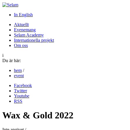
In English
Aktuellt
Evenemang
Selam Academy
Internationella projekt
Om oss
i
Du är här:
hem
/
event
Facebook
Twitter
Youtube
RSS
Wax & Gold 2022
Inte angivet /