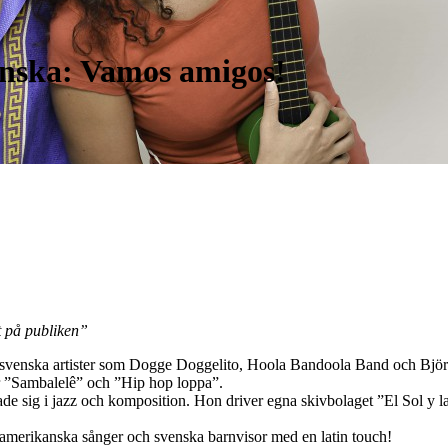
enska: Vamos amigos!
t på publiken”
ed svenska artister som Dogge Doggelito, Hoola Bandoola Band och Björ
 ”Sambalelê” och ”Hip hop loppa”.
de sig i jazz och komposition. Hon driver egna skivbolaget ”El Sol y l
ydamerikanska sånger och svenska barnvisor med en latin touch!