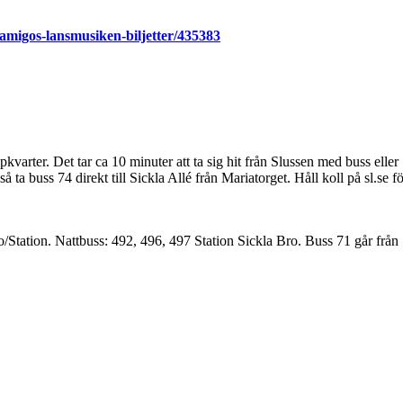
-amigos-lansmusiken-biljetter/435383
kvarter. Det tar ca 10 minuter att ta sig hit från Slussen med buss eller
å ta buss 74 direkt till Sickla Allé från Mariatorget. Håll koll på sl.se
/Station. Nattbuss: 492, 496, 497 Station Sickla Bro. Buss 71 går från