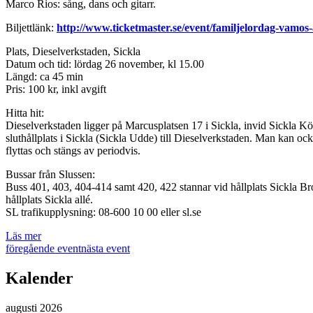
Marco Rios: sång, dans och gitarr.
Biljettlänk:
http://www.ticketmaster.se/event/familjelordag-vamos
Plats, Dieselverkstaden, Sickla
Datum och tid: lördag 26 november, kl 15.00
Längd: ca 45 min
Pris: 100 kr, inkl avgift
Hitta hit:
Dieselverkstaden ligger på Marcusplatsen 17 i Sickla, invid Sickla Köp
sluthållplats i Sickla (Sickla Udde) till Dieselverkstaden. Man kan ocks
flyttas och stängs av periodvis.
Bussar från Slussen:
Buss 401, 403, 404-414 samt 420, 422 stannar vid hållplats Sickla Bro
hållplats Sickla allé.
SL trafikupplysning: 08-600 10 00 eller sl.se
Läs mer
föregående event
nästa event
Kalender
augusti 2026