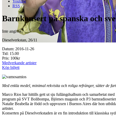
Youtube
RSS
Barnkonsert på spanska och sv
Inte angivet /
Dieselverkstan, 26/11
Datum: 2016-11-26
Tid: 15.00
Pris: 100kr
Medverkande artister
Köp biljett
Med enkla medel, minimal rekvisita och roliga refränger, sätter de far
Marco Rios har hittills gett ut sju fullängdsalbum och samarbetat m
program på SVT Bolibompa, Björnes magasin och P3 barnradioserier
Natalie Beabella är född och uppvuxen i Buenos Aires där hon utbilda
artister.
Konserten på Dieselverkstaden är en fin introduktion till klassiska s