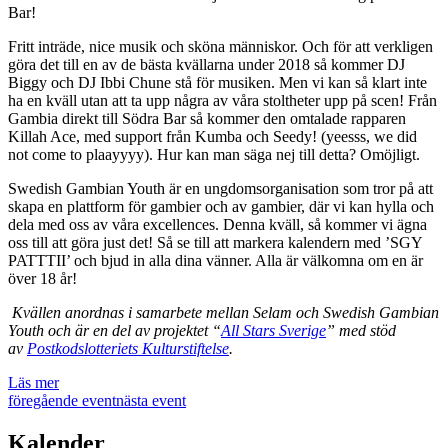
Bar!
Fritt inträde, nice musik och sköna människor. Och för att verkligen
göra det till en av de bästa kvällarna under 2018 så kommer DJ
Biggy och DJ Ibbi Chune stå för musiken. Men vi kan så klart inte
ha en kväll utan att ta upp några av våra stoltheter upp på scen! Från
Gambia direkt till Södra Bar så kommer den omtalade rapparen
Killah Ace, med support från Kumba och Seedy! (yeesss, we did
not come to plaayyyy). Hur kan man säga nej till detta? Omöjligt.
Swedish Gambian Youth är en ungdomsorganisation som tror på att
skapa en plattform för gambier och av gambier, där vi kan hylla och
dela med oss av våra excellences. Denna kväll, så kommer vi ägna
oss till att göra just det! Så se till att markera kalendern med ’SGY
PATTTII’ och bjud in alla dina vänner. Alla är välkomna om en är
över 18 år!
Kvällen anordnas i samarbete mellan Selam och Swedish Gambian
Youth och är en del av projektet “
All Stars Sverige
” med stöd
av
Postkodslotteriets Kulturstiftelse
.
Läs mer
föregående event
nästa event
Kalender