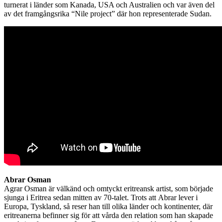
turnerat i länder som Kanada, USA och Australien och var även del
av det framgångsrika “Nile project” där hon representerade Sudan.
Abrar Osman
Agrar Osman är välkänd och omtyckt eritreansk artist, som började
sjunga i Eritrea sedan mitten av 70-talet. Trots att Abrar lever i
Europa, Tyskland, så reser han till olika länder och kontinenter, där
eritreanerna befinner sig för att vårda den relation som han skapade