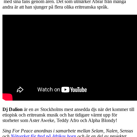
med sina fans genom åren. Det som utmärker Abrar från många
andra är att han sjunger på flera olika eritreanska språk.
Dj Dalion
är en av Stockholms mest ansedda djs när det kommer till
etiopisk och eritreansk musik och har tidigare värmt upp för
storheter som Aster Aweke, Teddy Afro och Alpha Blondy!
Sing For Peace anordnas i samarbete mellan Selam, Nalen, Sensus
och
Nätverket för fred på Afrikas horn
och är en del av projektet