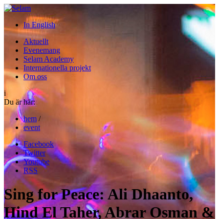
In English
Aktuellt
Evenemang
Selam Academy
Internationella projekt
Om oss
i
Du är här:
hem
/
event
Facebook
Twitter
Youtube
RSS
Sing for Peace: Ali Dhaanto,
Hind El Taher, Abrar Osman &