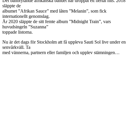
Det banbrytande afrikanska bandet har droppat ett flertal hits. 2018
släppte de
albumet ”Afrikan Sauce” med låten ”Melanin”, som fick
internationellt genomslag.
År 2020 släppte de sitt femte album ”Midnight Train”, vars
huvudsingeln ”Suzanna”
toppade listorna.
Nu är det dags för Stockholm att få uppleva Sauti Sol live under en
senvårkväll. Ta
med vännerna, partnern eller familjen och upplev stämningen…