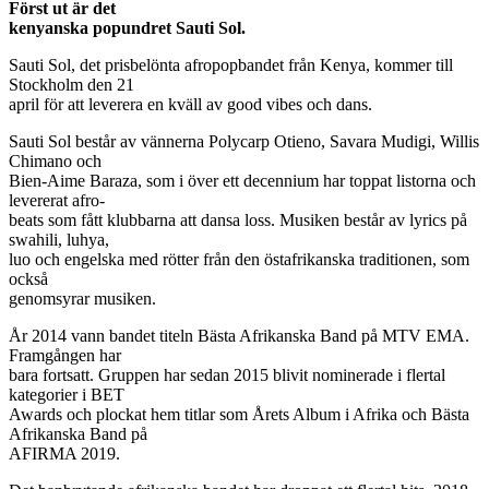
Först ut är det
kenyanska popundret Sauti Sol.
Sauti Sol, det prisbelönta afropopbandet från Kenya, kommer till
Stockholm den 21
april för att leverera en kväll av good vibes och dans.
Sauti Sol består av vännerna Polycarp Otieno, Savara Mudigi, Willis
Chimano och
Bien-Aime Baraza, som i över ett decennium har toppat listorna och
levererat afro-
beats som fått klubbarna att dansa loss. Musiken består av lyrics på
swahili, luhya,
luo och engelska med rötter från den östafrikanska traditionen, som
också
genomsyrar musiken.
År 2014 vann bandet titeln Bästa Afrikanska Band på MTV EMA.
Framgången har
bara fortsatt. Gruppen har sedan 2015 blivit nominerade i flertal
kategorier i BET
Awards och plockat hem titlar som Årets Album i Afrika och Bästa
Afrikanska Band på
AFIRMA 2019.