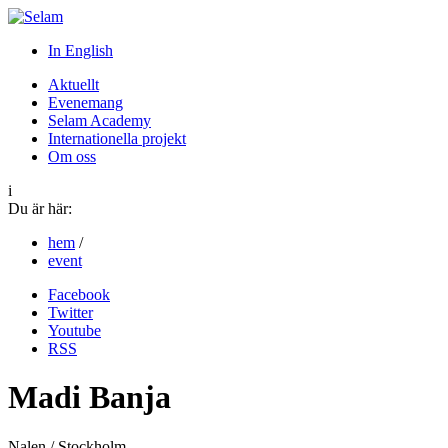
In English
Aktuellt
Evenemang
Selam Academy
Internationella projekt
Om oss
i
Du är här:
hem
/
event
Facebook
Twitter
Youtube
RSS
Madi Banja
Nalen / Stockholm