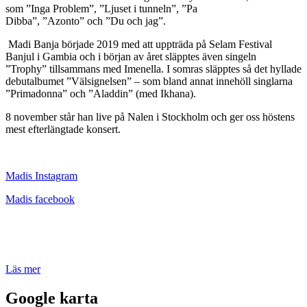
som ”Inga Problem”, ”Ljuset i tunneln”, ”Pa
Dibba”, ”Azonto” och ”Du och jag”.
Madi Banja började 2019 med att uppträda på Selam Festival
Banjul i Gambia och i början av året släpptes även singeln
”Trophy” tillsammans med Imenella. I somras släpptes så det hyllade
debutalbumet ”Välsignelsen” – som bland annat innehöll singlarna
”Primadonna” och ”Aladdin” (med Ikhana).
8 november står han live på Nalen i Stockholm och ger oss höstens
mest efterlängtade konsert.
Madis Instagram
Madis facebook
Läs mer
Google karta