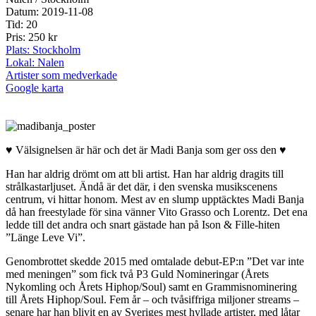
Datum: 2019-11-08
Tid: 20
Pris: 250 kr
Plats: Stockholm
Lokal: Nalen
Artister som medverkade
Google karta
♥ Välsignelsen är här och det är Madi Banja som ger oss den ♥
Han har aldrig drömt om att bli artist. Han har aldrig dragits till
strålkastarljuset. Ändå är det där, i den svenska musikscenens
centrum, vi hittar honom. Mest av en slump upptäcktes Madi Banja
då han freestylade för sina vänner Vito Grasso och Lorentz. Det ena
ledde till det andra och snart gästade han på Ison & Fille-hiten
”Länge Leve Vi”.
Genombrottet skedde 2015 med omtalade debut-EP:n ”Det var inte
med meningen” som fick två P3 Guld Nomineringar (Årets
Nykomling och Årets Hiphop/Soul) samt en Grammisnominering
till Årets Hiphop/Soul. Fem år – och tvåsiffriga miljoner streams –
senare har han blivit en av Sveriges mest hyllade artister, med låtar