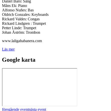
Daniel Baro: Sång
Måns Ek: Piano
Alfonso Nuñes: Bas
Oldrich Gonzales: Keyboards
Rickard Valdes: Congas
Rickard Lindgren : Trumpet
Petter Linde: Trumpet
Johan Åström: Trombon
www.laligahabanera.com
Läs mer
Google karta
föregående event
nästa event