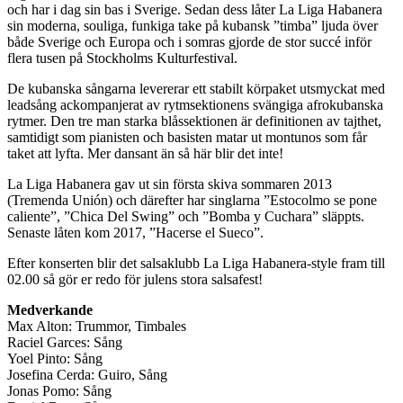
och har i dag sin bas i Sverige. Sedan dess låter La Liga Habanera
sin moderna, souliga, funkiga take på kubansk ”timba” ljuda över
både Sverige och Europa och i somras gjorde de stor succé inför
flera tusen på Stockholms Kulturfestival.
De kubanska sångarna levererar ett stabilt körpaket utsmyckat med
leadsång ackompanjerat av rytmsektionens svängiga afrokubanska
rytmer. Den tre man starka blåssektionen är definitionen av tajthet,
samtidigt som pianisten och basisten matar ut montunos som får
taket att lyfta. Mer dansant än så här blir det inte!
La Liga Habanera gav ut sin första skiva sommaren 2013
(Tremenda Unión) och därefter har singlarna ”Estocolmo se pone
caliente”, ”Chica Del Swing” och ”Bomba y Cuchara” släppts.
Senaste låten kom 2017, ”Hacerse el Sueco”.
Efter konserten blir det salsaklubb La Liga Habanera-style fram till
02.00 så gör er redo för julens stora salsafest!
Medverkande
Max Alton: Trummor, Timbales
Raciel Garces: Sång
Yoel Pinto: Sång
Josefina Cerda: Guiro, Sång
Jonas Pomo: Sång