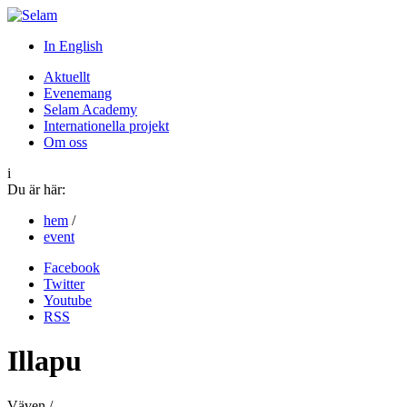
In English
Aktuellt
Evenemang
Selam Academy
Internationella projekt
Om oss
i
Du är här:
hem
/
event
Facebook
Twitter
Youtube
RSS
Illapu
Väven /