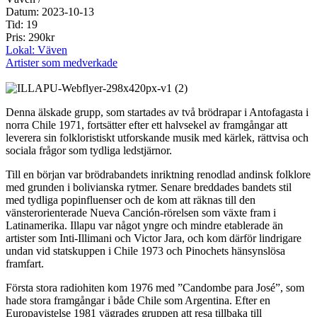
Datum: 2023-10-13
Tid: 19
Pris: 290kr
Lokal: Väven
Artister som medverkade
Denna älskade grupp, som startades av två brödrapar i Antofagasta i
norra Chile 1971, fortsätter efter ett halvsekel av framgångar att
leverera sin folkloristiskt utforskande musik med kärlek, rättvisa och
sociala frågor som tydliga ledstjärnor.
Till en början var brödrabandets inriktning renodlad andinsk folklore
med grunden i bolivianska rytmer. Senare breddades bandets stil
med tydliga popinfluenser och de kom att räknas till den
vänsterorienterade Nueva Canción-rörelsen som växte fram i
Latinamerika. Illapu var något yngre och mindre etablerade än
artister som Inti-Illimani och Victor Jara, och kom därför lindrigare
undan vid statskuppen i Chile 1973 och Pinochets hänsynslösa
framfart.
Första stora radiohiten kom 1976 med ”Candombe para José”, som
hade stora framgångar i både Chile som Argentina. Efter en
Europavistelse 1981 vägrades gruppen att resa tillbaka till