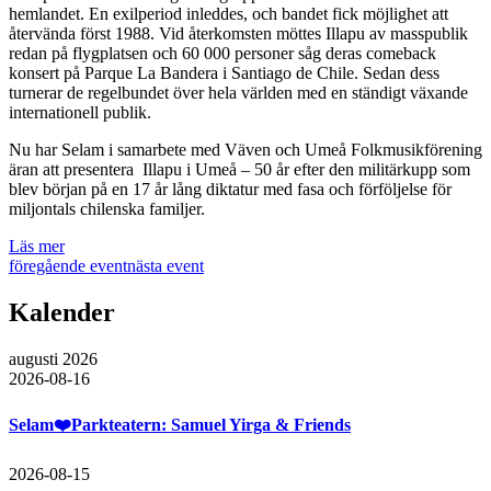
hemlandet. En exilperiod inleddes, och bandet fick möjlighet att
återvända först 1988. Vid återkomsten möttes Illapu av masspublik
redan på flygplatsen och 60 000 personer såg deras comeback
konsert på Parque La Bandera i Santiago de Chile. Sedan dess
turnerar de regelbundet över hela världen med en ständigt växande
internationell publik.
Nu har Selam i samarbete med Väven och Umeå Folkmusikförening
äran att presentera Illapu i Umeå – 50 år efter den militärkupp som
blev början på en 17 år lång diktatur med fasa och förföljelse för
miljontals chilenska familjer.
Läs mer
föregående event
nästa event
Kalender
augusti 2026
2026-08-16
Selam❤️Parkteatern: Samuel Yirga & Friends
2026-08-15