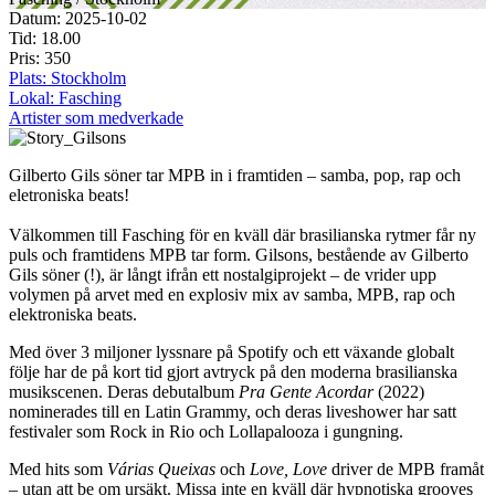
Datum: 2025-10-02
Tid: 18.00
Pris: 350
Plats: Stockholm
Lokal: Fasching
Artister som medverkade
Gilberto Gils söner tar MPB in i framtiden – samba, pop, rap och
eletroniska beats!
Välkommen till Fasching för en kväll där brasilianska rytmer får ny
puls och framtidens MPB tar form. Gilsons, bestående av Gilberto
Gils söner (!), är långt ifrån ett nostalgiprojekt – de vrider upp
volymen på arvet med en explosiv mix av samba, MPB, rap och
elektroniska beats.
Med över 3 miljoner lyssnare på Spotify och ett växande globalt
följe har de på kort tid gjort avtryck på den moderna brasilianska
musikscenen. Deras debutalbum
Pra Gente Acordar
(2022)
nominerades till en Latin Grammy, och deras liveshower har satt
festivaler som Rock in Rio och Lollapalooza i gungning.
Med hits som
Várias Queixas
och
Love, Love
driver de MPB framåt
– utan att be om ursäkt. Missa inte en kväll där hypnotiska grooves