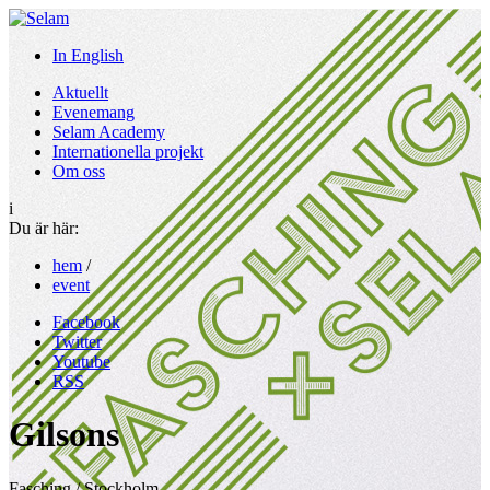
In English
Aktuellt
Evenemang
Selam Academy
Internationella projekt
Om oss
i
Du är här:
hem
/
event
Facebook
Twitter
Youtube
RSS
Gilsons
Fasching / Stockholm