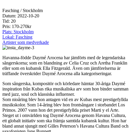
Fasching / Stockholm
Datum: 2022-10-20
Tid: 20
Pris: 170-270kr
Plats: Stockholm
Lokal: Fasching
Artister som medverkade
Havanna-födde Daymé Arocena har jämförts med de legendariska
sångerskorna; som en blandning av Celia Cruz och Aretha Franklin
eller som en kubansk Ella Fitzgerald. Även om jämförelserna är
träffande överskrider Daymé Arocena alla kategoriseringar.
Som sångerska, kompositör och körledare hämtar 30-åriga Daymé
inspiration från Kubas rika musikaliska arv som hon binder samman
med jazz, soul och klassiska influenser.
Som nioåring blev hon antagen vid en av Kubas mest prestigefyllda
musikskolor. Som 14-åring blev hon frontsångare i storbandet Los
Primos. 2007 vann hon det prestigefyllda priset Marti y el Arte.
Steget ut i omvärlden tog Daymé Arocena genom Havana Cultura,
ett globalt initiativ som ska främja samtida kubansk kultur. Hon har
bland annat sjungit med Gilles Peterson’s Havana Cultura Band och
saxofonisten Jane Bunnett.