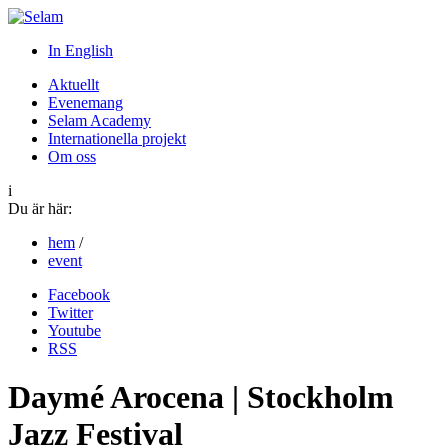
In English
Aktuellt
Evenemang
Selam Academy
Internationella projekt
Om oss
i
Du är här:
hem
/
event
Facebook
Twitter
Youtube
RSS
Daymé Arocena | Stockholm
Jazz Festival