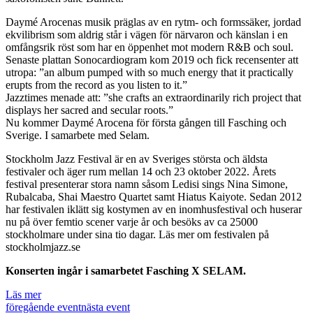
Daymé Arocenas musik präglas av en rytm- och formssäker, jordad
ekvilibrism som aldrig står i vägen för närvaron och känslan i en
omfångsrik röst som har en öppenhet mot modern R&B och soul.
Senaste plattan Sonocardiogram kom 2019 och fick recensenter att
utropa: ”an album pumped with so much energy that it practically
erupts from the record as you listen to it.”
Jazztimes menade att: ”she crafts an extraordinarily rich project that
displays her sacred and secular roots.”
Nu kommer Daymé Arocena för första gången till Fasching och
Sverige. I samarbete med Selam.
Stockholm Jazz Festival är en av Sveriges största och äldsta
festivaler och äger rum mellan 14 och 23 oktober 2022. Årets
festival presenterar stora namn såsom Ledisi sings Nina Simone,
Rubalcaba, Shai Maestro Quartet samt Hiatus Kaiyote. Sedan 2012
har festivalen iklätt sig kostymen av en inomhusfestival och huserar
nu på över femtio scener varje år och besöks av ca 25000
stockholmare under sina tio dagar. Läs mer om festivalen på
stockholmjazz.se
Konserten ingår i samarbetet Fasching X SELAM.
Läs mer
föregående event
nästa event