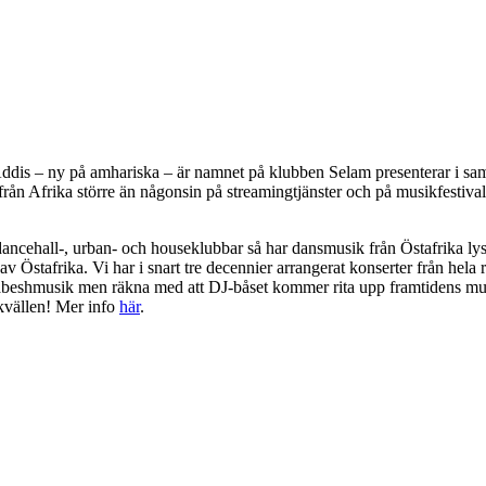
 Addis – ny på amhariska – är namnet på klubben Selam presenterar i s
rån Afrika större än någonsin på streamingtjänster och på musikfestival
dancehall-, urban- och houseklubbar så har dansmusik från Östafrika lys
v Östafrika. Vi har i snart tre decennier arrangerat konserter från hela
are habeshmusik men räkna med att DJ-båset kommer rita upp framtidens
kvällen! Mer info
här
.