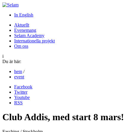
In English
Aktuellt
Evenemang
Selam Academy
Internationella projekt
Om oss
i
Du är här:
hem
/
event
Facebook
Twitter
Youtube
RSS
Club Addis, med start 8 mars!
Fasching / Stockholm