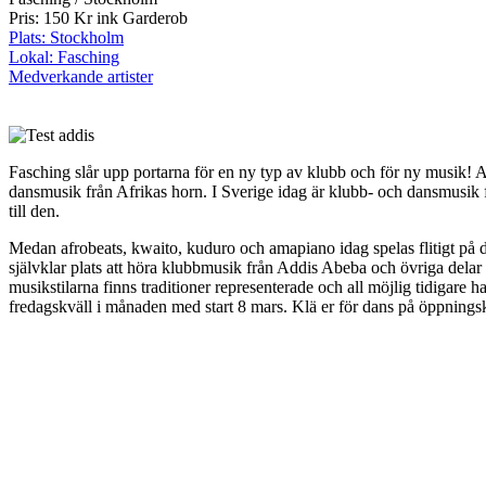
Pris: 150 Kr ink Garderob
Plats: Stockholm
Lokal: Fasching
Medverkande artister
Fasching slår upp portarna för en ny typ av klubb och för ny musik!
dansmusik från Afrikas horn. I Sverige idag är klubb- och dansmusik f
till den.
Medan afrobeats, kwaito, kuduro och amapiano idag spelas flitigt på 
självklar plats att höra klubbmusik från Addis Abeba och övriga delar a
musikstilarna finns traditioner representerade och all möjlig tidig
fredagskväll i månaden med start 8 mars. Klä er för dans på öppnings