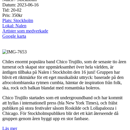
Datum: 2023-06-16
Tid: 20-02
Pris: 350kr
Plats: Stockholm
Lokal: Nalen
Artister som medverkade
Google karta
Chiles enormt populära band Chico Trujillo, som de senaste tio åren
turnerat och skapat stor uppmärksamhet över hela världen, är
äntligen tillbaka på Nalen i Stockholm den 16 juni! Gruppen har
blivit ett riktmärke för ett eget musikaliskt uttryck: baserade på den
afrocolombianska rytmen cumbia, hämtar de inspiration från folk,
ska, rock och balkan blandat med romantiska boleros.
Chico Trujillo startades som ett undergroundband och har kommit
att hyllas i internationell press (bla New York Times), och frälst
publiken på stora festivaler såsom Roskilde och Lollapalooza i
Chicago. För Stockholmspubliken blir det ett kärt återseende då
gruppen genom åren byggt upp en stor fanbase.
Läs mer