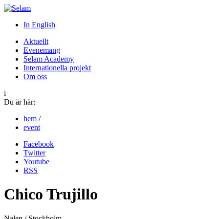
In English
Aktuellt
Evenemang
Selam Academy
Internationella projekt
Om oss
i
Du är här:
hem
/
event
Facebook
Twitter
Youtube
RSS
Chico Trujillo
Nalen / Stockholm