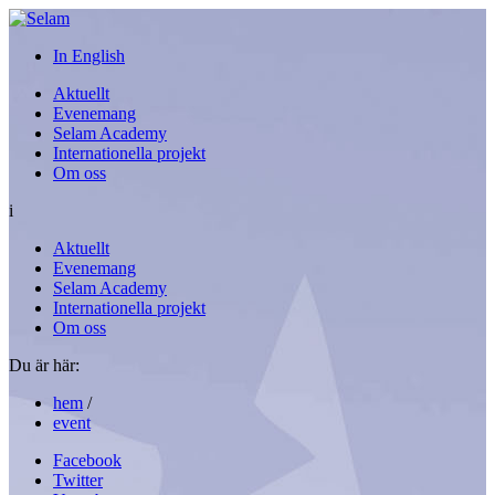
In English
Aktuellt
Evenemang
Selam Academy
Internationella projekt
Om oss
i
Aktuellt
Evenemang
Selam Academy
Internationella projekt
Om oss
Du är här:
hem
/
event
Facebook
Twitter