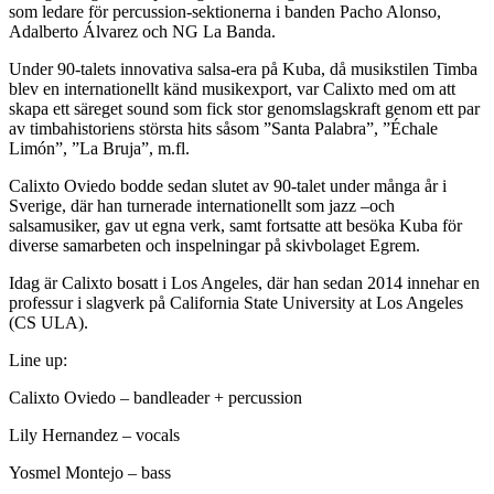
som ledare för percussion-sektionerna i banden Pacho Alonso,
Adalberto Álvarez och NG La Banda.
Under 90-talets innovativa salsa-era på Kuba, då musikstilen Timba
blev en internationellt känd musikexport, var Calixto med om att
skapa ett säreget sound som fick stor genomslagskraft genom ett par
av timbahistoriens största hits såsom ”Santa Palabra”, ”Échale
Limón”, ”La Bruja”, m.fl.
Calixto Oviedo bodde sedan slutet av 90-talet under många år i
Sverige, där han turnerade internationellt som jazz –och
salsamusiker, gav ut egna verk, samt fortsatte att besöka Kuba för
diverse samarbeten och inspelningar på skivbolaget Egrem.
Idag är Calixto bosatt i Los Angeles, där han sedan 2014 innehar en
professur i slagverk på California State University at Los Angeles
(CS ULA).
Line up:
Calixto Oviedo – bandleader + percussion
Lily Hernandez – vocals
Yosmel Montejo – bass