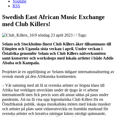
Youtube
RSS
Swedish East African Music Exchange
med Club Killers!
söndag 23 april 2023
/
/
Tags:
Selam och Stockholms finest Club Killers åker tillsammans till
Etiopien och Uganda sista veckan i april. Under veckan i
Östafrika genomför Selam och Club Killers nätverksmöten
samt konserter och workshops med lokala artister i både Addis
Ababa och Kampala.
Projektet är en uppföljning av Selams tidigare internationalisering av
svensk musik på den Afrikanska kontinenten.
– Vår satsning med att få ut svenska artister av högsta klass till
Afrika har verkligen utvecklats under de tjugo år vi arbetar
internationellt men fick precis som allt annat sättas på paus under
pandemin. Att nu få visa upp legendariska Club Killers för en
Östafrikansk publik, skapa musikaliska möten med lokala musiker
och artister på plats samt vidareutveckla en framtida marknad för
svenska artister och kreativa näringar känns otroligt spännande,