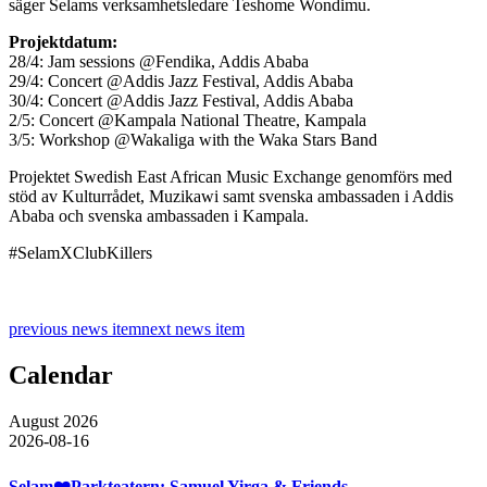
säger Selams verksamhetsledare Teshome Wondimu.
Projektdatum:
28/4: Jam sessions @‌Fendika, Addis Ababa
29/4: Concert @‌Addis Jazz Festival, Addis Ababa
30/4: Concert @‌Addis Jazz Festival, Addis Ababa
2/5: Concert @Kampala National Theatre, Kampala
3/5: Workshop @‌Wakaliga with the Waka Stars Band
Projektet Swedish East African Music Exchange genomförs med
stöd av Kulturrådet, Muzikawi samt svenska ambassaden i Addis
Ababa och svenska ambassaden i Kampala.
#SelamXClubKillers
previous news item
next news item
Calendar
August 2026
2026-08-16
Selam❤️Parkteatern: Samuel Yirga & Friends