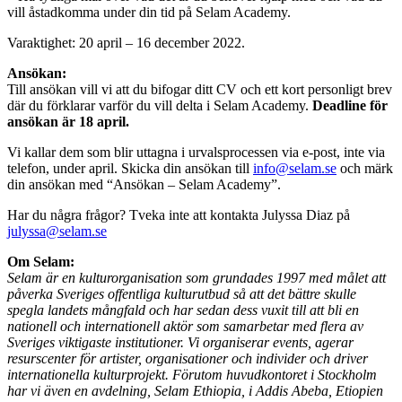
vill åstadkomma under din tid på Selam Academy.
Varaktighet: 20 april – 16 december 2022.
Ansökan:
Till ansökan vill vi att du bifogar ditt CV och ett kort personligt brev
där du förklarar varför du vill delta i Selam Academy.
Deadline för
ansökan är 18 april.
Vi kallar dem som blir uttagna i urvalsprocessen via e-post, inte via
telefon, under april. Skicka din ansökan till
info@selam.se
och märk
din ansökan med “Ansökan – Selam Academy”.
Har du några frågor? Tveka inte att kontakta Julyssa Diaz på
julyssa@selam.se
Om Selam:
Selam är en kulturorganisation som grundades 1997 med målet att
påverka Sveriges offentliga kulturutbud så att det bättre skulle
spegla landets mångfald och har sedan dess vuxit till att bli en
nationell och internationell aktör som samarbetar med flera av
Sveriges viktigaste institutioner. Vi organiserar events, agerar
resurscenter för artister, organisationer och individer och driver
internationella kulturprojekt. Förutom huvudkontoret i Stockholm
har vi även en avdelning, Selam Ethiopia, i Addis Abeba, Etiopien