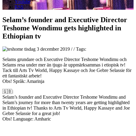
Youtube
RSS
Selam’s founder and Executive Director
Teshome Wondimu gets highlighted in
Ethiopian tv
tisdag 3 december 2019
/
/
Tags:
Selams grundare och Executive Director Teshome Wondimu och
Selams resa under mer än tjugo år uppmärksammas i etiopisk tv!
Tack till Arts Tv World, Happy Kassaye och Joe Gebre Selassie för
ett fantastiskt arbete!
Obs! Språk: Amarinja
🇬🇧
:
Selam’s founder and Executive Director Teshome Wondimu and
Selam’s journey for more than twenty years are getting highlighted
in Ethiopian tv! Thanks to Arts Tv World, Happy Kassaye and Joe
Gebre Selassie for a great job!
Obs! Language: Amharic