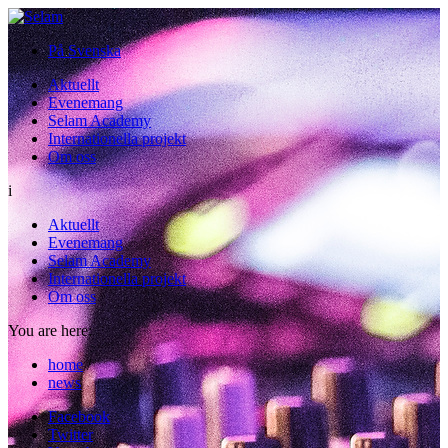
På Svenska
Aktuellt
Evenemang
Selam Academy
Internationella projekt
Om oss
i
Aktuellt
Evenemang
Selam Academy
Internationella projekt
Om oss
You are here:
home
/
news
Facebook
Twitter