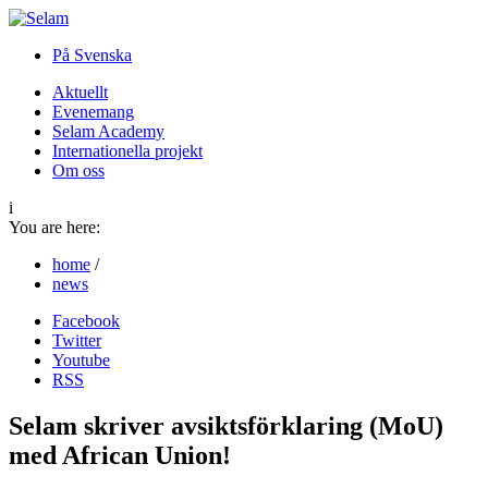
På Svenska
Aktuellt
Evenemang
Selam Academy
Internationella projekt
Om oss
i
You are here:
home
/
news
Facebook
Twitter
Youtube
RSS
Selam skriver avsiktsförklaring (MoU)
med African Union!