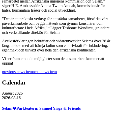
samarbetet mellan Afrikanska unionens kommission och
Selam
,”
säger H.E. Ambassadör Amma Twum Amoah, kommissionär för
hälsa, humanitära frågor och social utveckling.
”Det är ett praktiskt verktyg för att stärka samarbetet, förstärka vårt
påverkansarbete och bygga nätverk som gynnar konstnärer och
kulturarbetare i hela Afrika,” tillägger Teshome Wondimu, grundare
och verkställande direktör för
Selam
.
Avsiktsförklaringen bekräftar och vidareutvecklar Selams över 28 år
långa arbete med att främja kultur som en drivkraft för inkludering,
egenmakt och tillväxt över hela den afrikanska kontinenten.
Vi ser fram emot de möjligheter som detta samarbete kommer att
öppna!
previous news item
next news item
Calendar
August 2026
2026-08-16
Selam❤️Parkteatern: Samuel Yirga & Friends