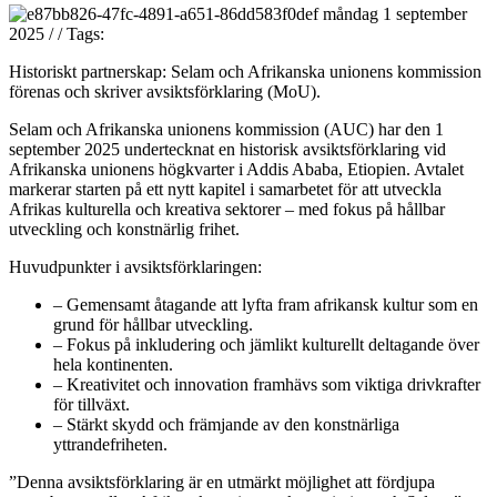
måndag 1 september
2025
/
/
Tags:
Historiskt partnerskap: Selam och Afrikanska unionens kommission
förenas och skriver avsiktsförklaring (MoU).
Selam och Afrikanska unionens kommission (AUC) har den 1
september 2025 undertecknat en historisk avsiktsförklaring vid
Afrikanska unionens högkvarter i Addis Ababa, Etiopien. Avtalet
markerar starten på ett nytt kapitel i samarbetet för att utveckla
Afrikas kulturella och kreativa sektorer – med fokus på hållbar
utveckling och konstnärlig frihet.
Huvudpunkter i avsiktsförklaringen:
– Gemensamt åtagande att lyfta fram afrikansk kultur som en
grund för hållbar utveckling.
– Fokus på inkludering och jämlikt kulturellt deltagande över
hela kontinenten.
– Kreativitet och innovation framhävs som viktiga drivkrafter
för tillväxt.
– Stärkt skydd och främjande av den konstnärliga
yttrandefriheten.
”Denna avsiktsförklaring är en utmärkt möjlighet att fördjupa