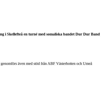
ing i Skellefteå en turné med somaliska bandet Dur Dur Band
a genomförs även med stöd från
ABF Västerbotten
och
Umeå