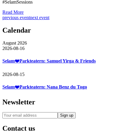
#SelamSessions
Read More
previous event
next event
Calendar
August 2026
2026-08-16
Selam❤️Parkteatern: Samuel Yirga & Friends
2026-08-15
Selam❤️Parkteatern: Nana Benz du Togo
Newsletter
Contact us