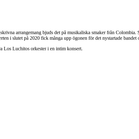
krivna arrangemang bjuds det på musikaliska smaker från Colombia. Sv
en i slutet på 2020 fick många upp ögonen för det nystartade bandet oc
a Los Luchitos orkester i en intim konsert.