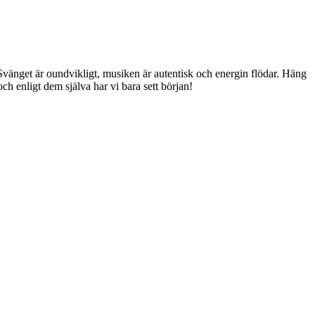
änget är oundvikligt, musiken är autentisk och energin flödar. Häng
h enligt dem själva har vi bara sett början!