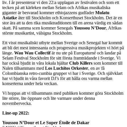
liv. I år presenterar vi den 22:a upplagan av festivalen och som ett
tecken på att kärleken mellan Selam och Afrikas musikaliska
giganter är besvarad kommer ethiojazzens gudfader
Mulatu
Astatke
åter till Stockholm och Konserthuset Stockholm. Det är en
stor ära att ta den rika musiktraditionen till en arena värdig en sådan
skatt. På samma scen kommer Senegals
Youssou N’Dour
, Afrikas
störste musikartist, välsigna Stockholm.
Ett visst musikaliskt utbyte mellan Sverige och Senegal har kommit
att bli det mest intressanta och progressiva musikprojekten vi hört på
länge.
Wau Wau Collectif
är nu ute på Europaturné och landar på
Selam Festival Stockholm för sitt första framträdande i Sverige. Vi
har också bjudit in våra lokala hjältar
Club Killers
som kommer till
Nalen tillsammans med
Los Luchitos Orkester
, en av
få
Colombianska retro-cumbia grupper vi har i Sverige. Och självklart
har vi bjudit in våra favorit DJ’s för att hålla oss varma mellan
konserterna under hela veckan.
Vi hoppas att vi tillsammans med publiken kommer göra Stockholm
lite större, lite öppnare och lite varmare under denna
novembervecka.
Line-up 2022:
Youssou N’Dour et Le Super Étoile de Dakar