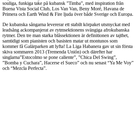
souliga, funkiga take på kubansk ”Timba”, med inspiration från
Buena Vista Social Club, Los Van Van, Beny Moré, Havana de
Primera och Earth Wind & Fire ljuda över både Sverige och Europa.
De kubanska sångarna levererar ett stabilt körpaket utsmyckat med
leadsång ackompanjerat av rytmsektionens svängiga afrokubanska
rytmer. Den tre man starka blåssektionen är definitionen av tajthet,
samtidigt som pianisten och basisten matar ut montunos som
kommer få Galärparken att lyfta! La Liga Habanera gav ut sin första
skiva sommaren 2013 (Tremenda Unión) och därefter har
singlarna”Estocolmo se pone caliente”, ”Chica Del Swing”,
”Bomba y Cuchara”, Hacerse el Sueco” och nu senast “Ya Me Voy”
och “Mezcla Perfecta”.