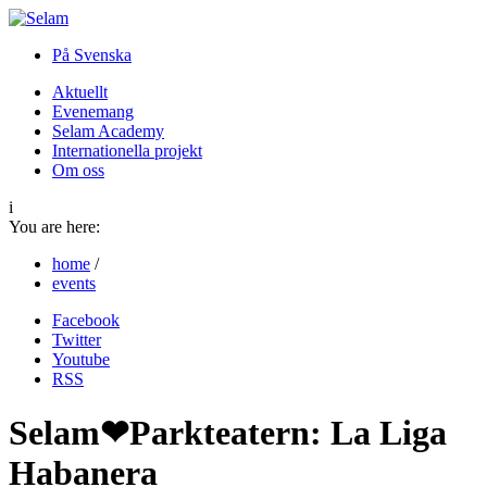
På Svenska
Aktuellt
Evenemang
Selam Academy
Internationella projekt
Om oss
i
You are here:
home
/
events
Facebook
Twitter
Youtube
RSS
Selam❤Parkteatern: La Liga
Habanera