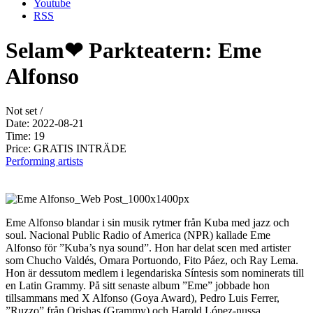
Youtube
RSS
Selam❤ Parkteatern: Eme
Alfonso
Not set /
Date: 2022-08-21
Time: 19
Price: GRATIS INTRÄDE
Performing artists
Eme Alfonso blandar i sin musik rytmer från Kuba med jazz och
soul. Nacional Public Radio of America (NPR) kallade Eme
Alfonso för ”Kuba’s nya sound”. Hon har delat scen med artister
som Chucho Valdés, Omara Portuondo, Fito Páez, och Ray Lema.
Hon är dessutom medlem i legendariska Síntesis som nominerats till
en Latin Grammy. På sitt senaste album ”Eme” jobbade hon
tillsammans med X Alfonso (Goya Award), Pedro Luis Ferrer,
”Ruzzo” från Orishas (Grammy) och Harold López-nussa