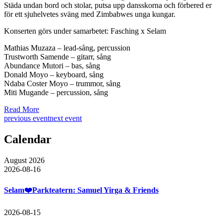
Städa undan bord och stolar, putsa upp dansskorna och förbered er
för ett sjuhelvetes sväng med Zimbabwes unga kungar.
Konserten görs under samarbetet: Fasching x Selam
Mathias Muzaza – lead-sång, percussion
Trustworth Samende – gitarr, sång
Abundance Mutori – bas, sång
Donald Moyo – keyboard, sång
Ndaba Coster Moyo – trummor, sång
Miti Mugande – percussion, sång
Read More
previous event
next event
Calendar
August 2026
2026-08-16
Selam❤️Parkteatern: Samuel Yirga & Friends
2026-08-15