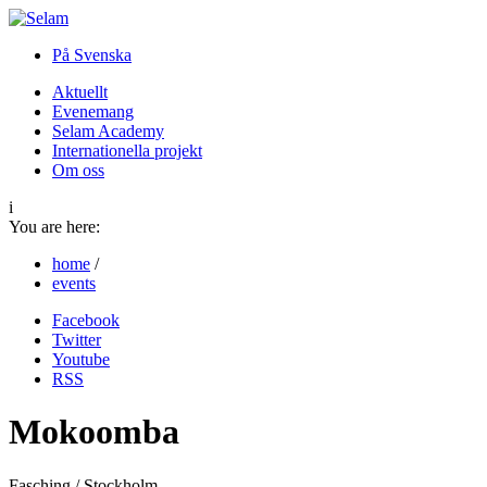
På Svenska
Aktuellt
Evenemang
Selam Academy
Internationella projekt
Om oss
i
You are here:
home
/
events
Facebook
Twitter
Youtube
RSS
Mokoomba
Fasching / Stockholm