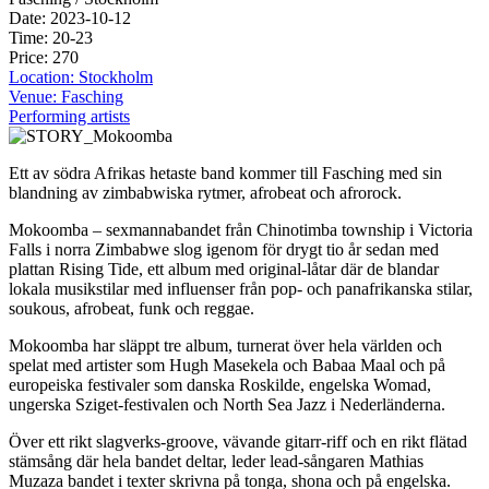
Date: 2023-10-12
Time: 20-23
Price: 270
Location: Stockholm
Venue: Fasching
Performing artists
Ett av södra Afrikas hetaste band kommer till Fasching med sin
blandning av zimbabwiska rytmer, afrobeat och afrorock.
Mokoomba – sexmannabandet från Chinotimba township i Victoria
Falls i norra Zimbabwe slog igenom för drygt tio år sedan med
plattan Rising Tide, ett album med original-låtar där de blandar
lokala musikstilar med influenser från pop- och panafrikanska stilar,
soukous, afrobeat, funk och reggae.
Mokoomba har släppt tre album, turnerat över hela världen och
spelat med artister som Hugh Masekela och Babaa Maal och på
europeiska festivaler som danska Roskilde, engelska Womad,
ungerska Sziget-festivalen och North Sea Jazz i Nederländerna.
Över ett rikt slagverks-groove, vävande gitarr-riff och en rikt flätad
stämsång där hela bandet deltar, leder lead-sångaren Mathias
Muzaza bandet i texter skrivna på tonga, shona och på engelska.