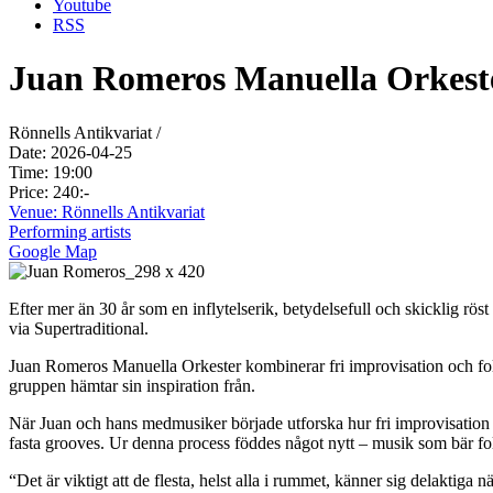
Youtube
RSS
Juan Romeros Manuella Orkest
Rönnells Antikvariat /
Date: 2026-04-25
Time: 19:00
Price: 240:-
Venue: Rönnells Antikvariat
Performing artists
Google Map
Efter mer än 30 år som en inflytelserik, betydelsefull och skicklig 
via Supertraditional.
Juan Romeros Manuella Orkester kombinerar fri improvisation och fol
gruppen hämtar sin inspiration från.
När Juan och hans medmusiker började utforska hur fri improvisation
fasta grooves. Ur denna process föddes något nytt – musik som bär f
“Det är viktigt att de flesta, helst alla i rummet, känner sig delaktiga 