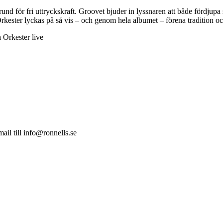
nd för fri uttryckskraft. Groovet bjuder in lyssnaren att både fördjupa s
ester lyckas på så vis – och genom hela albumet – förena tradition och
 Orkester live
mail till info@ronnells.se