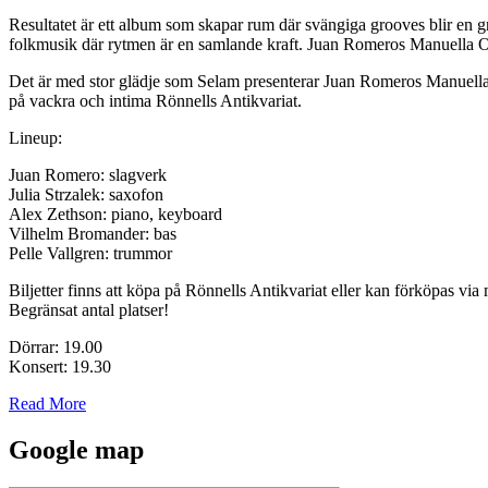
Resultatet är ett album som skapar rum där svängiga grooves blir en gru
folkmusik där rytmen är en samlande kraft. Juan Romeros Manuella Ork
Det är med stor glädje som Selam presenterar Juan Romeros Manuella
på vackra och intima Rönnells Antikvariat.
Lineup:
Juan Romero: slagverk
Julia Strzalek: saxofon
Alex Zethson: piano, keyboard
Vilhelm Bromander: bas
Pelle Vallgren: trummor
Biljetter finns att köpa på Rönnells Antikvariat eller kan förköpas via 
Begränsat antal platser!
Dörrar: 19.00
Konsert: 19.30
Read More
Google map