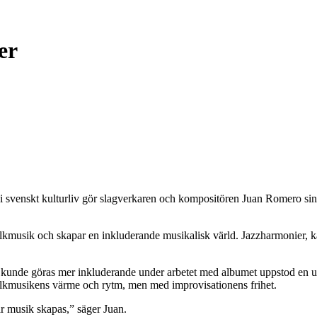
er
röst i svenskt kulturliv gör slagverkaren och kompositören Juan Romero
kmusik och skapar en inkluderande musikalisk värld. Jazzharmonier, ka
 kunde göras mer inkluderande under arbetet med albumet uppstod en ut
olkmusikens värme och rytm, men med improvisationens frihet.
när musik skapas,” säger Juan.