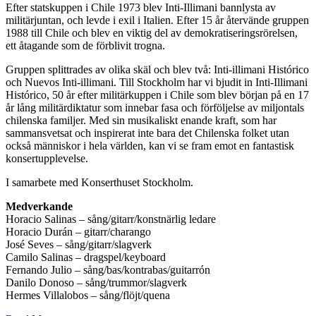
Efter statskuppen i Chile 1973 blev Inti-Illimani bannlysta av
militärjuntan, och levde i exil i Italien. Efter 15 år återvände gruppen
1988 till Chile och blev en viktig del av demokratiseringsrörelsen,
ett åtagande som de förblivit trogna.
Gruppen splittrades av olika skäl och blev två: Inti-illimani Histórico
och Nuevos Inti-illimani. Till Stockholm har vi bjudit in Inti-Illimani
Histórico, 50 år efter militärkuppen i Chile som blev början på en 17
år lång militärdiktatur som innebar fasa och förföljelse av miljontals
chilenska familjer. Med sin musikaliskt enande kraft, som har
sammansvetsat och inspirerat inte bara det Chilenska folket utan
också människor i hela världen, kan vi se fram emot en fantastisk
konsertupplevelse.
I samarbete med Konserthuset Stockholm.
Medverkande
Horacio Salinas – sång/gitarr/konstnärlig ledare
Horacio Durán – gitarr/charango
José Seves – sång/gitarr/slagverk
Camilo Salinas – dragspel/keyboard
Fernando Julio – sång/bas/kontrabas/guitarrón
Danilo Donoso – sång/trummor/slagverk
Hermes Villalobos – sång/flöjt/quena