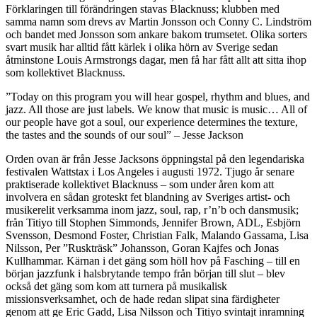
Förklaringen till förändringen stavas Blacknuss; klubben med
samma namn som drevs av Martin Jonsson och Conny C. Lindström
och bandet med Jonsson som ankare bakom trumsetet. Olika sorters
svart musik har alltid fått kärlek i olika hörn av Sverige sedan
åtminstone Louis Armstrongs dagar, men få har fått allt att sitta ihop
som kollektivet Blacknuss.
”Today on this program you will hear gospel, rhythm and blues, and
jazz. All those are just labels. We know that music is music… All of
our people have got a soul, our experience determines the texture,
the tastes and the sounds of our soul” – Jesse Jackson
Orden ovan är från Jesse Jacksons öppningstal på den legendariska
festivalen Wattstax i Los Angeles i augusti 1972. Tjugo år senare
praktiserade kollektivet Blacknuss – som under åren kom att
involvera en sådan groteskt fet blandning av Sveriges artist- och
musikerelit verksamma inom jazz, soul, rap, r’n’b och dansmusik;
från Titiyo till Stophen Simmonds, Jennifer Brown, ADL, Esbjörn
Svensson, Desmond Foster, Christian Falk, Malando Gassama, Lisa
Nilsson, Per ”Ruskträsk” Johansson, Goran Kajfes och Jonas
Kullhammar. Kärnan i det gäng som höll hov på Fasching – till en
början jazzfunk i halsbrytande tempo från början till slut – blev
också det gäng som kom att turnera på musikalisk
missionsverksamhet, och de hade redan slipat sina färdigheter
genom att ge Eric Gadd, Lisa Nilsson och Titiyo svintajt inramning