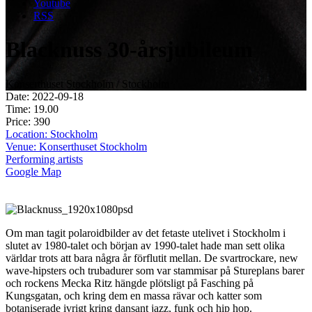
Youtube
RSS
Blacknuss 30-årsjubileum
Konserthuset Stockholm / Stockholm
Date: 2022-09-18
Time: 19.00
Price: 390
Location: Stockholm
Venue: Konserthuset Stockholm
Performing artists
Google Map
Om man tagit polaroidbilder av det fetaste utelivet i Stockholm i
slutet av 1980-talet och början av 1990-talet hade man sett olika
världar trots att bara några år förflutit mellan. De svartrockare, new
wave-hipsters och trubadurer som var stammisar på Stureplans barer
och rockens Mecka Ritz hängde plötsligt på Fasching på
Kungsgatan, och kring dem en massa rävar och katter som
botaniserade ivrigt kring dansant jazz, funk och hip hop.