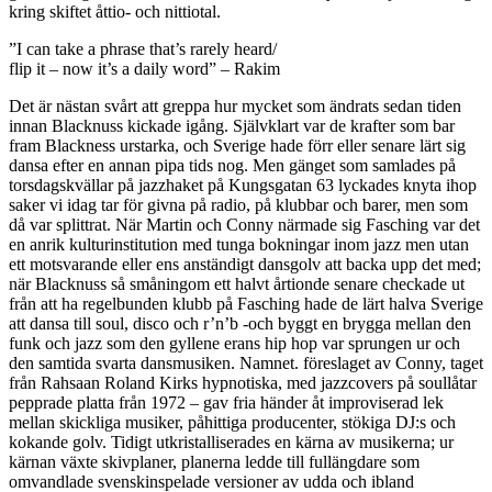
kring skiftet åttio- och nittiotal.
”I can take a phrase that’s rarely heard/
flip it – now it’s a daily word” – Rakim
Det är nästan svårt att greppa hur mycket som ändrats sedan tiden
innan Blacknuss kickade igång. Självklart var de krafter som bar
fram Blackness urstarka, och Sverige hade förr eller senare lärt sig
dansa efter en annan pipa tids nog. Men gänget som samlades på
torsdagskvällar på jazzhaket på Kungsgatan 63 lyckades knyta ihop
saker vi idag tar för givna på radio, på klubbar och barer, men som
då var splittrat. När Martin och Conny närmade sig Fasching var det
en anrik kulturinstitution med tunga bokningar inom jazz men utan
ett motsvarande eller ens anständigt dansgolv att backa upp det med;
när Blacknuss så småningom ett halvt årtionde senare checkade ut
från att ha regelbunden klubb på Fasching hade de lärt halva Sverige
att dansa till soul, disco och r’n’b -och byggt en brygga mellan den
funk och jazz som den gyllene erans hip hop var sprungen ur och
den samtida svarta dansmusiken. Namnet. föreslaget av Conny, taget
från Rahsaan Roland Kirks hypnotiska, med jazzcovers på soullåtar
pepprade platta från 1972 – gav fria händer åt improviserad lek
mellan skickliga musiker, påhittiga producenter, stökiga DJ:s och
kokande golv. Tidigt utkristalliserades en kärna av musikerna; ur
kärnan växte skivplaner, planerna ledde till fullängdare som
omvandlade svenskinspelade versioner av udda och ibland