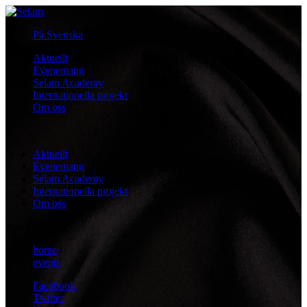
På Svenska
Aktuellt
Evenemang
Selam Academy
Internationella projekt
Om oss
i
Aktuellt
Evenemang
Selam Academy
Internationella projekt
Om oss
You are here:
home
/
events
Facebook
Twitter