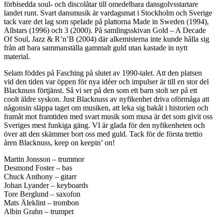
förbisedda soul- och discolåtar till omedelbara dansgolvsstartare
landet runt. Svart dansmusik är vardagsmat i Stockholm och Sverige
tack vare det lag som spelade på plattorna Made in Sweden (1994),
Allstars (1996) och 3 (2000). På samlingsskivan Gold – A Decade
Of Soul, Jazz & R’n’B (2004) där alkemisterna inte kunde hålla sig
från att bara sammanställa gammalt guld utan kastade in nytt
material.
Selam föddes på Fasching på slutet av 1990-talet. Att den platsen
vid den tiden var öppen för nya idéer och impulser är till en stor del
Blacknuss förtjänst. Så vi ser på den som ett barn stolt ser på ett
coolt äldre syskon. Just Blacknuss av nyfikenhet driva oförmåga att
någonsin släppa taget om musiken, att leka sig bakåt i historien och
framåt mot framtiden med svart musik som musa är det som givit oss
Sveriges mest funkiga gäng. VI är glada för den nyfikenheten och
över att den skämmer bort oss med guld. Tack för de första trettio
åren Blacknuss, keep on keepin’ on!
Martin Jonsson – trummor
Desmond Foster – bas
Chuck Anthony – gitarr
Johan Lyander – keyboards
Tore Berglund – saxofon
Mats Äleklint – trombon
Albin Grahn – trumpet