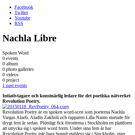
Facebook
Twitter
Youtube
RSS
Nachla Libre
Spoken Word
0 events
0 album
0 photo galleries
0 videos
0 project
1 past events
Intiativtagare och konstnärlig ledare för det poetiska nätverket
Revolution Poetry.
Revolution Poetry är en spoken word-scen som poeterna Nachla
Vargas Alaeb, Aladin Zakholi och rapparen Lilla Namo startade för
drygt fem år sedan. Plötsligt fick förorterna i Stockholm en plattform
att utrycka sig i spoken word form. Under sina fem år har
Revolution Poetry inte bara hunnit etablera sig i Stockholm, utan