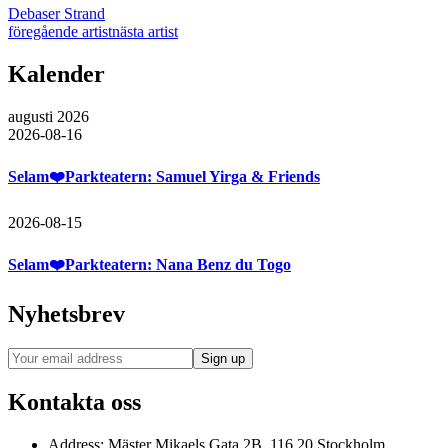
Debaser Strand
föregående artist
nästa artist
Kalender
augusti 2026
2026-08-16
Selam❤️Parkteatern: Samuel Yirga & Friends
2026-08-15
Selam❤️Parkteatern: Nana Benz du Togo
Nyhetsbrev
Kontakta oss
Address:
Mäster Mikaels Gata 2B, 116 20 Stockholm