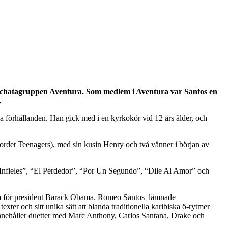
 Bachatagruppen Aventura. Som medlem i Aventura var Santos en
.
förhållanden. Han gick med i en kyrkokör vid 12 års ålder, och
 ordet Teenagers), med sin kusin Henry och två vänner i början av
Infieles”, “El Perdedor”, “Por Un Segundo”, “Dile Al Amor” och
junga för president Barack Obama. Romeo Santos lämnade
xter och sitt unika sätt att blanda traditionella karibiska ö-rytmer
innehåller duetter med Marc Anthony, Carlos Santana, Drake och