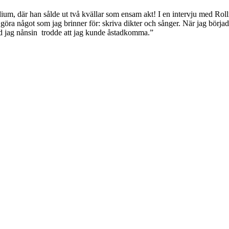
m, där han sålde ut två kvällar som ensam akt! I en intervju med Rolli
öra något som jag brinner för: skriva dikter och sånger. När jag började
vad jag nånsin trodde att jag kunde åstadkomma.”