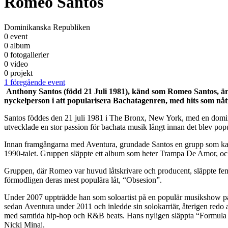
Romeo Santos
Dominikanska Republiken
0 event
0 album
0 fotogallerier
0 video
0 projekt
1 föregående event
Anthony Santos (född 21 Juli 1981), känd som Romeo Santos, är
nyckelperson i att popularisera Bachatagenren, med hits som nått
Santos föddes den 21 juli 1981 i The Bronx, New York, med en domin
utvecklade en stor passion för bachata musik långt innan det blev popu
Innan framgångarna med Aventura, grundade Santos en grupp som kallad
1990-talet. Gruppen släppte ett album som heter Trampa De Amor, och i
Gruppen, där Romeo var huvud låtskrivare och producent, släppte fe
förmodligen deras mest populära låt, “Obsesion”.
Under 2007 uppträdde han som soloartist på en populär musikshow 
sedan Aventura under 2011 och inledde sin solokarriär, återigen redo att
med samtida hip-hop och R&B beats. Hans nyligen släppta “Formula Vo
Nicki Minaj.