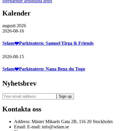
föregående artist
nästa artist
Kalender
augusti 2026
2026-08-16
Selam❤️Parkteatern: Samuel Yirga & Friends
2026-08-15
Selam❤️Parkteatern: Nana Benz du Togo
Nyhetsbrev
Kontakta oss
Address:
Mäster Mikaels Gata 2B, 116 20 Stockholm
Email:
E-mail: info@selam.se