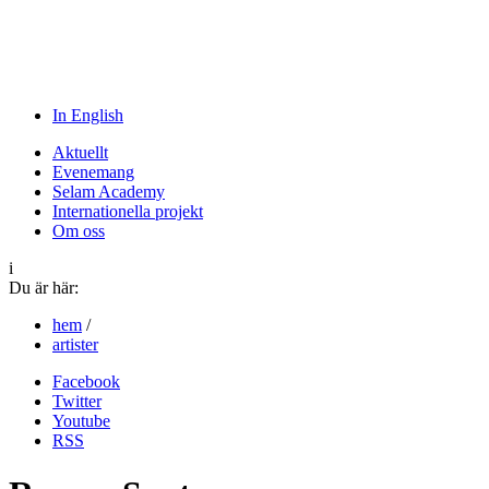
In English
Aktuellt
Evenemang
Selam Academy
Internationella projekt
Om oss
i
Du är här:
hem
/
artister
Facebook
Twitter
Youtube
RSS