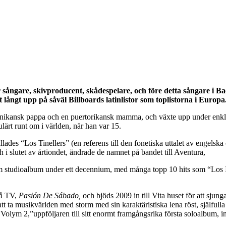
 sångare, skivproducent, skådespelare, och före detta sångare i
 långt upp på såväl Billboards latinlistor som toplistorna i Europa
ikansk pappa och en puertorikansk mamma, och växte upp under enkla 
lärt runt om i världen, när han var 15.
es “Los Tinellers” (en referens till den fonetiska uttalet av engelska
 slutet av årtiondet, ändrade de namnet på bandet till Aventura,
m studioalbum under ett decennium, med många topp 10 hits som “Los 
på TV,
Pasión De Sábado,
och bjöds 2009 in till Vita huset för att s
 ta musikvärlden med storm med sin karaktäristiska lena röst, själfulla te
lym 2,”uppföljaren till sitt enormt framgångsrika första soloalbum, 