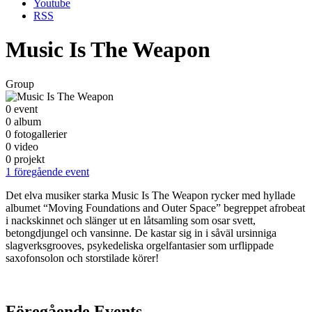
Youtube
RSS
Music Is The Weapon
Group
0 event
0 album
0 fotogallerier
0 video
0 projekt
1 föregående event
Det elva musiker starka Music Is The Weapon rycker med hyllade
albumet “Moving Foundations and Outer Space” begreppet afrobeat
i nackskinnet och slänger ut en låtsamling som osar svett,
betongdjungel och vansinne. De kastar sig in i såväl ursinniga
slagverksgrooves, psykedeliska orgelfantasier som urflippade
saxofonsolon och storstilade körer!
Föregående Events