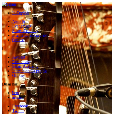
In English
Aktuellt
Evenemang
Selam Academy
Internationella projekt
Om oss
i
Aktuellt
Evenemang
Selam Academy
Internationella projekt
Om oss
Du är här:
hem
/
artister
Facebook
Twitter