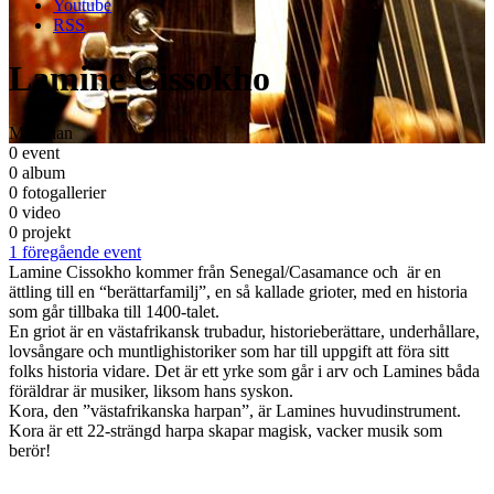
Youtube
RSS
Lamine Cissokho
Musician
0 event
0 album
0 fotogallerier
0 video
0 projekt
1 föregående event
Lamine Cissokho kommer från Senegal/Casamance och är en
ättling till en “berättarfamilj”, en så kallade grioter, med en historia
som går tillbaka till 1400-talet.
En griot är en västafrikansk truba
dur, historieberättare, underhållare,
lovsångare och muntlig
historiker som har till uppgift att föra sitt
folks historia vidare. Det är ett yrke som går i arv och Lamines båda
föräldrar är musiker, liksom hans syskon.
Kora, den ”västafrikanska harpan”, är Lamines huvudinstrument.
Kora är ett 22-strängd harpa skapar magisk, vacker musik som
berör!