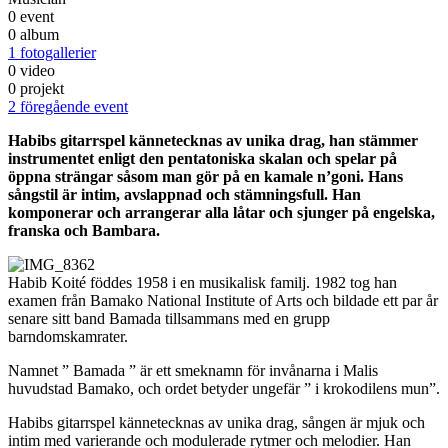
0 event
0 album
1 fotogallerier
0 video
0 projekt
2 föregående event
Habibs gitarrspel kännetecknas av unika drag, han stämmer
instrumentet enligt den pentatoniska skalan och spelar på
öppna strängar såsom man gör på en kamale n’goni. Hans
sångstil är intim, avslappnad och stämningsfull. Han
komponerar och arrangerar alla låtar och sjunger på engelska,
franska och Bambara.
Habib Koité föddes 1958 i en musikalisk familj. 1982 tog han
examen från Bamako National Institute of Arts och bildade ett par år
senare sitt band Bamada tillsammans med en grupp
barndomskamrater.
Namnet ” Bamada ” är ett smeknamn för invånarna i Malis
huvudstad Bamako, och ordet betyder ungefär ” i krokodilens mun”.
Habibs gitarrspel kännetecknas av unika drag, sången är mjuk och
intim med varierande och modulerade rytmer och melodier. Han