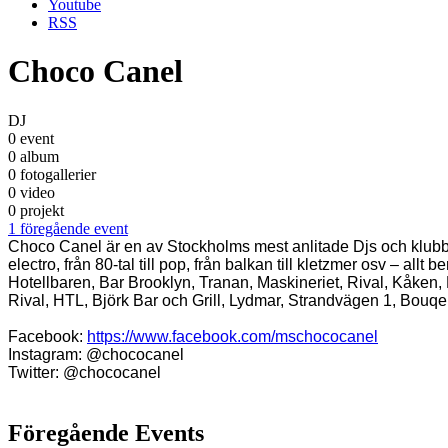
Youtube
RSS
Choco Canel
DJ
0 event
0 album
0 fotogallerier
0 video
0 projekt
1 föregående event
Choco Canel är en av Stockholms mest anlitade Djs och klubbarra
electro, från 80-tal till pop, från balkan till kletzmer osv –
Hotellbaren, Bar Brooklyn, Tranan, Maskineriet, Rival, Kåken
Rival, HTL, Björk Bar och Grill, Lydmar, Strandvägen 1, Bouqe
Facebook:
https://www.facebook.com/mschococanel
Instagram: @chococanel
Twitter: @chococanel
Föregående Events