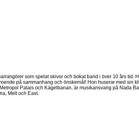
ngörer som spelat skivor och bokat band i över 10 års tid. Hon b
 allt beroende på sammanhang och önskemål! Hon huserar med sin k
, Metropol Palais och Kägelbanan, är musikansvarig på Nada Ba
ria, Melt och East.