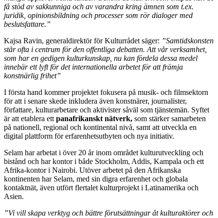
få stöd av sakkunniga och av varandra kring ämnen som t.ex.
juridik, opinionsbildning och processer som rör dialoger med
beslutsfattare.”
Kajsa Ravin, generaldirektör för Kulturrådet säger:
”
Samtidskonsten
står ofta i centrum för den offentliga debatten. Att vår verksamhet,
som har en gedigen kulturkunskap, nu kan fördela dessa medel
innebär ett lyft för det internationella arbetet för att främja
konstnärlig frihet”
I första hand kommer projektet fokusera på musik- och filmsektorn
för att i senare skede inkludera även konstnärer, journalister,
författare, kulturarbetare och aktivister såväl som tjänstemän. Syftet
är att etablera ett
panafrikanskt nätverk,
som stärker samarbeten
på nationell, regional och kontinental nivå, samt att utveckla en
digital plattform för erfarenhetsutbyten och nya initiativ.
Selam har arbetat i över 20 år inom området kulturutveckling och
bistånd och har kontor i både Stockholm, Addis, Kampala och ett
Afrika-kontor i Nairobi. Utöver arbetet på den Afrikanska
kontinenten har Selam, med sin digra erfarenhet och globala
kontaktnät, även utfört flertalet kulturprojekt i Latinamerika och
Asien.
”Vi vill skapa verktyg och bättre förutsättningar åt kulturaktörer och