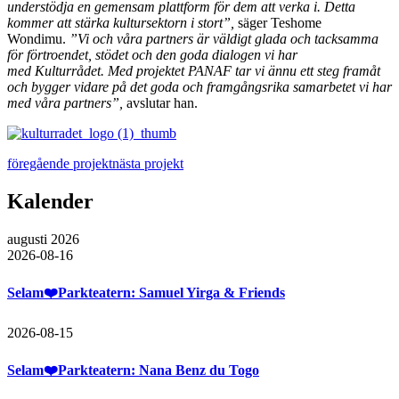
understödja en gemensam plattform för dem att verka i. Detta
kommer att stärka kultursektorn i stort”,
säger Teshome
Wondimu.
”Vi och våra partners är väldigt glada och tacksamma
för förtroendet, stödet och den goda dialogen vi har
med Kulturrådet.
Med projektet PANAF tar vi ännu ett steg framåt
och bygger vidare på det goda och framgångsrika samarbetet vi har
med våra partners”,
avslutar han.
föregående projekt
nästa projekt
Kalender
augusti 2026
2026-08-16
Selam❤️Parkteatern: Samuel Yirga & Friends
2026-08-15
Selam❤️Parkteatern: Nana Benz du Togo