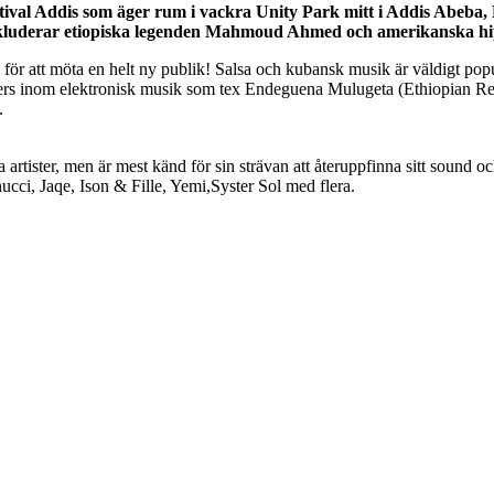
tival Addis som äger rum i vackra Unity Park mitt i Addis Abeba, 
kluderar etiopiska legenden Mahmoud Ahmed och amerikanska hip
 för att möta en helt ny publik! Salsa och kubansk musik är väldigt pop
ners inom elektronisk musik som tex Endeguena Mulugeta (Ethiopian Rec
.
 artister, men är mest känd för sin strävan att återuppfinna sitt soun
cci, Jaqe, Ison & Fille, Yemi,Syster Sol med flera.