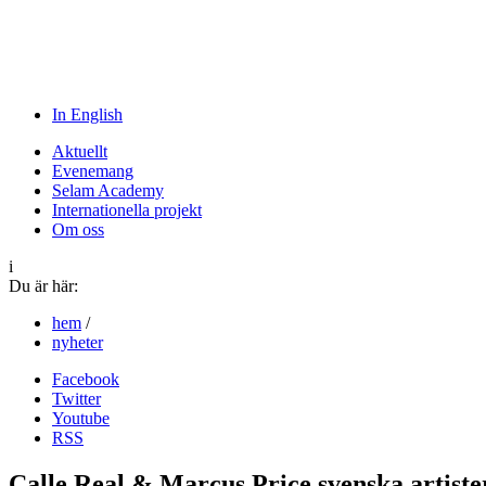
In English
Aktuellt
Evenemang
Selam Academy
Internationella projekt
Om oss
i
Du är här:
hem
/
nyheter
Facebook
Twitter
Youtube
RSS
Calle Real & Marcus Price svenska artiste