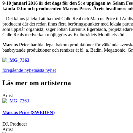
9-10 januari 2016 är det dags för den 5: e upplagan av Selam Fes
kända DJ:n och producenten Marcus Price. Årets headliners in
– Det känns jättekul att ha med Calle Real och Marcus Price till Addis
producent där det redan finns flera beröringspunkter med lokala part
som uppstår organiskt, säger Johan Eurenius Egerbladh, projektledare
Calle Reals medverkan möjliggörs av Kulturrådets Mobilitetsstöd.
Marcus Price
har bla. legat bakom produktioner för välkända svenska
banbrytande produktioner och remixer åt bl. a. Badin, Megatronic, Gnu
föregående nyhet
nästa nyhet
Läs mer om artisterna
Artist
Marcus Price (SWEDEN)
DJ, Producer
Artist