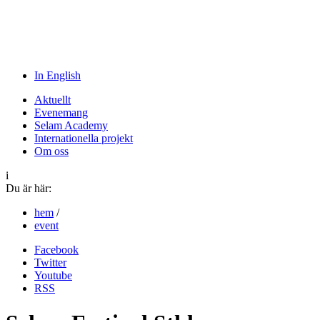
In English
Aktuellt
Evenemang
Selam Academy
Internationella projekt
Om oss
i
Du är här:
hem
/
event
Facebook
Twitter
Youtube
RSS