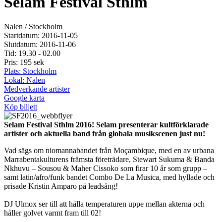
Selam Festival Sthlm
Nalen / Stockholm
Startdatum: 2016-11-05
Slutdatum: 2016-11-06
Tid: 19.30 - 02.00
Pris: 195 sek
Plats: Stockholm
Lokal: Nalen
Medverkande artister
Google karta
Köp biljett
Selam Festival Sthlm 2016! Selam presenterar kultförklarade
artister och aktuella band från globala musikscenen just nu!
Vad sägs om niomannabandet från Moçambique, med en av urbana
Marrabentakulturens främsta företrädare, Stewart Sukuma & Banda
Nkhuvu – Sousou & Maher Cissoko som firar 10 år som grupp –
samt latin/afro/funk bandet Combo De La Musica, med hyllade och
prisade Kristin Amparo på leadsång!
DJ Ulmox ser till att hålla temperaturen uppe mellan akterna och
håller golvet varmt fram till 02!